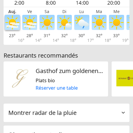
Auj.
Ve
Sa
Di
Lu
Ma
Me
23°
28°
31°
32°
30°
32°
33°
3
16°
14°
14°
18°
17°
18°
19°
Restaurants recommandés
Gasthof zum goldenen Kreuz AG
Plats bio
Réserver une table
Montrer radar de la pluie