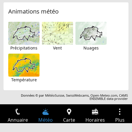
Animations météo
Précipitations
Vent
Nuages
Température
Données © par
MétéoSuisse
,
SwissWebcams
,
Open-Meteo.com
,
CAMS
ENSEMBLE data provider
Annuaire
Météo
Carte
Horaires
Plus