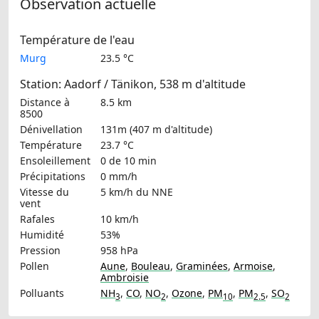
Observation actuelle
Température de l'eau
Murg
23.5 °C
Station: Aadorf / Tänikon, 538 m d'altitude
Distance à
8.5 km
8500
Dénivellation
131m (407 m d'altitude)
Température
23.7 °C
Ensoleillement
0 de 10 min
Précipitations
0 mm/h
Vitesse du
5 km/h
du NNE
vent
Rafales
10 km/h
Humidité
53%
Pression
958 hPa
Pollen
Aune
,
Bouleau
,
Graminées
,
Armoise
,
Ambroisie
Polluants
NH
,
CO
,
NO
,
Ozone
,
PM
,
PM
,
SO
3
2
10
2.5
2