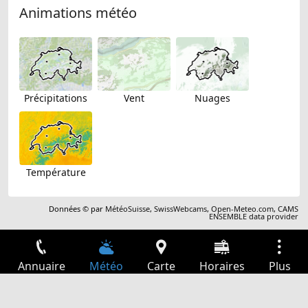
Animations météo
Précipitations
Vent
Nuages
Température
Données © par
MétéoSuisse
,
SwissWebcams
,
Open-Meteo.com
,
CAMS
ENSEMBLE data provider
Annuaire
Météo
Carte
Horaires
Plus
Connexion