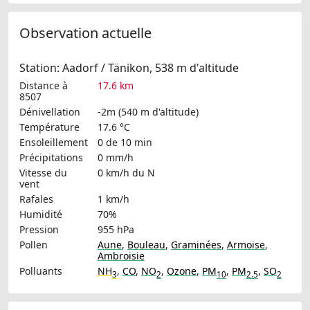
Observation actuelle
Station: Aadorf / Tänikon, 538 m d'altitude
Distance à
17.6 km
8507
Dénivellation
-2m (540 m d'altitude)
Température
17.6 °C
Ensoleillement
0 de 10 min
Précipitations
0 mm/h
Vitesse du
0 km/h
du N
vent
Rafales
1 km/h
Humidité
70%
Pression
955 hPa
Pollen
Aune
,
Bouleau
,
Graminées
,
Armoise
,
Ambroisie
Polluants
NH
,
CO
,
NO
,
Ozone
,
PM
,
PM
,
SO
3
2
10
2.5
2