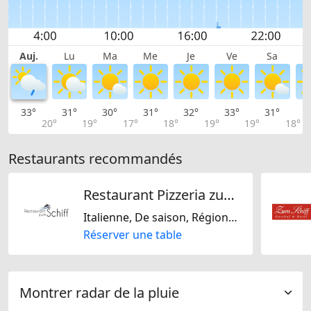
Auj.
Lu
Ma
Me
Je
Ve
Sa
33°
31°
30°
31°
32°
33°
31°
2
20°
19°
17°
18°
19°
19°
18°
Restaurants recommandés
Restaurant Pizzeria zum Schiff
Italienne, De saison, Régionale, Suisse
Réserver une table
Montrer radar de la pluie