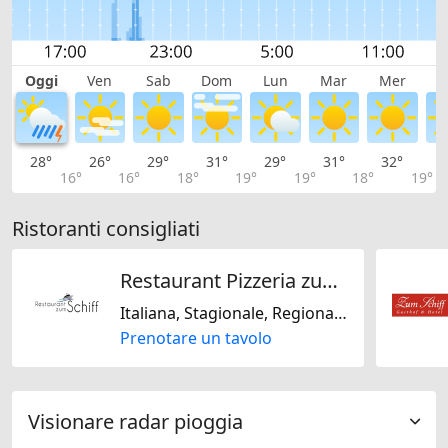
Oggi
Ven
Sab
Dom
Lun
Mar
Mer
G
28°
26°
29°
31°
29°
31°
32°
3
16°
16°
18°
19°
19°
18°
19°
Ristoranti consigliati
Restaurant Pizzeria zum Schiff
Italiana, Stagionale, Regionale, Svizzera
Prenotare un tavolo
Visionare radar pioggia