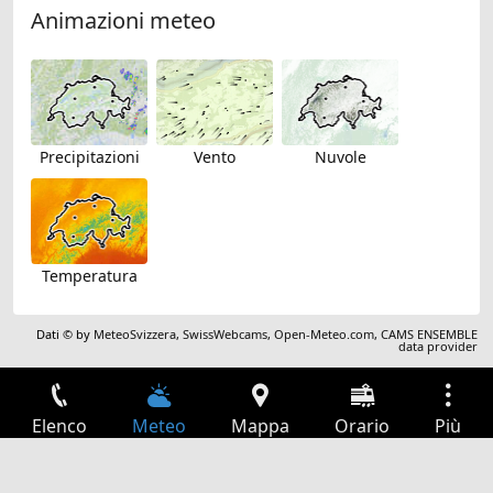
Animazioni meteo
Precipitazioni
Vento
Nuvole
Temperatura
Dati © by
MeteoSvizzera
,
SwissWebcams
,
Open-Meteo.com
,
CAMS ENSEMBLE
data provider
Elenco
Meteo
Mappa
Orario
Più
Accesso