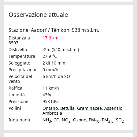
Osservazione attuale
Stazione: Aadorf / Tänikon, 538 m s.l.m.
Distanza a
17.6 km
8507
Dislivello
-2m (540 m s.l.m.)
Temperatura
27.9 °C
Soleggiato
2 di 10 min
Precipitazioni
0 mm/h
Velocità del
6 km/h
da SO
vento
Raffica
11 km/h
Umidità
43%
Pressione
958 hPa
Pollini
Ontano
,
Betulla
,
Graminacee
,
Assenzio
,
Ambrosia
Inquinanti
NH
,
CO
,
NO
,
Ozono
,
PM
,
PM
,
SO
3
2
10
2.5
2