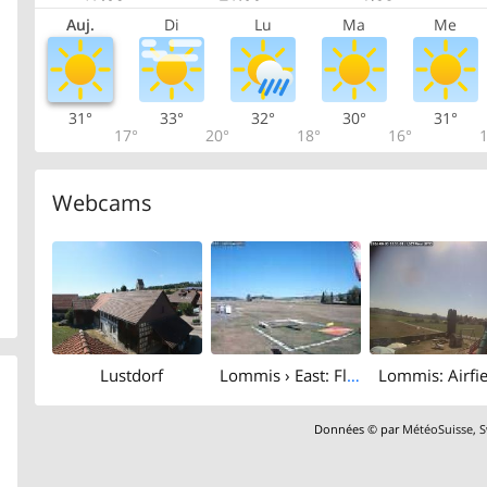
Auj.
Di
Lu
Ma
Me
31°
33°
32°
30°
31°
17°
20°
18°
16°
1
Webcams
Lustdorf
Lommis › East: Flugplatz Lommis
Données © par
MétéoSuisse
,
S