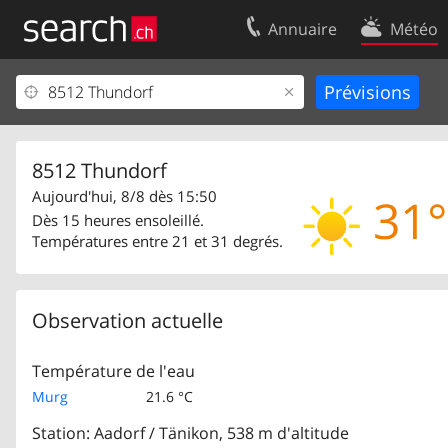
Annuaire
Météo
Votre inscription
Contact
Centre clients
Conditions d’
Mentions Légales
Protection 
8512 Thundorf
Aujourd'hui, 8/8 dès 15:50
31°
Dès 15 heures ensoleillé.
Températures entre 21 et 31 degrés.
Observation actuelle
Température de l'eau
Murg
21.6 °C
Station: Aadorf / Tänikon, 538 m d'altitude