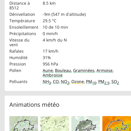
Distance à
8.5 km
8512
Dénivellation
-9m (547 m d'altitude)
Température
29.5 °C
Ensoleillement
10 de 10 min
Précipitations
0 mm/h
Vitesse du
4 km/h
du N
vent
Rafales
17 km/h
Humidité
31%
Pression
956 hPa
Pollen
Aune
,
Bouleau
,
Graminées
,
Armoise
,
Ambroisie
Polluants
NH
,
CO
,
NO
,
Ozone
,
PM
,
PM
,
SO
3
2
10
2.5
2
Animations météo