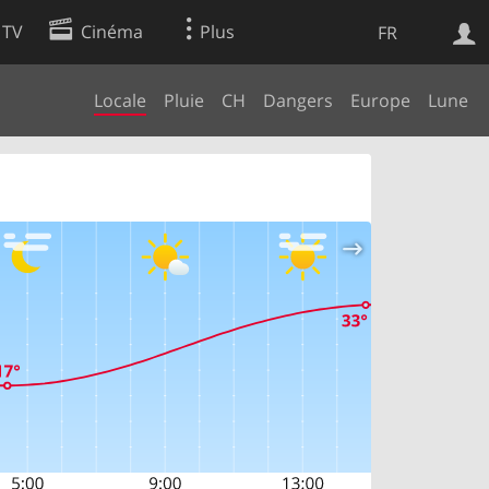
 TV
Cinéma
Plus
FR
Locale
Pluie
CH
Dangers
Europe
Lune
es
Web
Apps