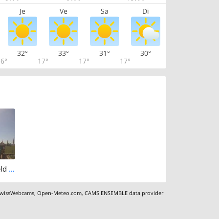
Je
Ve
Sa
Di
32°
33°
31°
30°
6°
17°
17°
17°
Lommis: Airfield - Cam West
wissWebcams
,
Open-Meteo.com
,
CAMS ENSEMBLE data provider