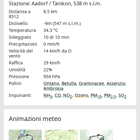
Stazione: Aadorf / Tänikon, 538 m s.l.m.
Distanza a
8.5 km
8512
Dislivello
-9m (547 m s.l.m.)
Temperatura
34.3 °C
Soleggiato
10 di 10 min
Precipitazioni
0 mm/h
Velocità del
14 km/h
da O
vento
Raffica
29 km/h
Umidità
22%
Pressione
954 hPa
Pollini
Ontano
,
Betulla
,
Graminacee
,
Assenzio
,
Ambrosia
Inquinanti
NH
,
CO
,
NO
,
Ozono
,
PM
,
PM
,
SO
3
2
10
2.5
2
Animazioni meteo