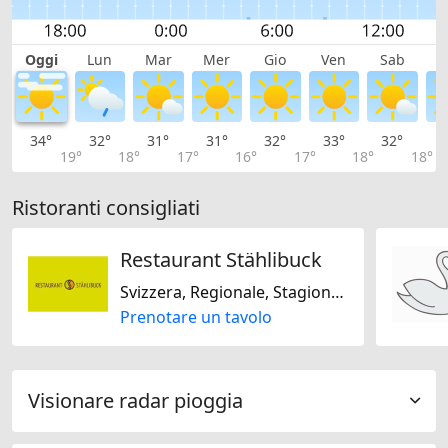
Oggi
Lun
Mar
Mer
Gio
Ven
Sab
D
34°
32°
31°
31°
32°
33°
32°
2
19°
18°
17°
16°
17°
18°
18°
Ristoranti consigliati
Restaurant Stählibuck
Svizzera, Regionale, Stagionale, Senza glutine, Senza lattosio, Europeo
Prenotare un tavolo
Visionare radar pioggia