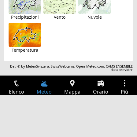
Precipitazioni
Vento
Nuvole
Temperatura
Dati © by
MeteoSvizzera
,
SwissWebcams
,
Open-Meteo.com
,
CAMS ENSEMBLE
data provider
Elenco
Meteo
Mappa
Orario
Più
Accesso
Servizi
Tabella partenze