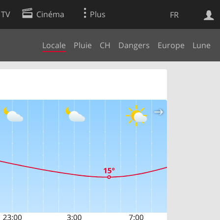
 TV
Cinéma
Plus
FR
Locale
Pluie
CH
Dangers
Europe
Lune
es
Web
Apps