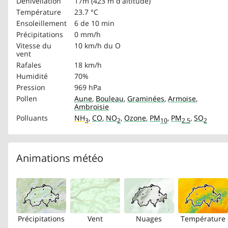
Dénivellation
17m (423 m d'altitude)
Température
23.7 °C
Ensoleillement
6 de 10 min
Précipitations
0 mm/h
Vitesse du
10 km/h
du O
vent
Rafales
18 km/h
Humidité
70%
Pression
969 hPa
Pollen
Aune
,
Bouleau
,
Graminées
,
Armoise
,
Ambroisie
Polluants
NH
,
CO
,
NO
,
Ozone
,
PM
,
PM
,
SO
3
2
10
2.5
2
Animations météo
Précipitations
Vent
Nuages
Température