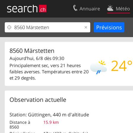
Annuaire
Météo
Votre inscription
Contact
Centre clients
Conditions d’
Mentions Légales
Protection 
8560 Märstetten
Aujourd'hui, 6/8 dès 09:30
24°
Principalement sec, vers 21 heures
faibles averses. Températures entre 20
et 29 degrés.
Observation actuelle
Station: Güttingen, 440 m d'altitude
Distance à
15.9 km
8560