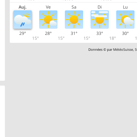
Auj.
Ve
Sa
Di
Lu
29°
28°
31°
33°
30°
15°
15°
15°
18°
1
Données © par
MétéoSuisse
,
S