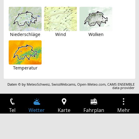
Niederschläge
Wind
Wolken
Temperatur
Daten © by
MeteoSchweiz
,
SwissWebcams
,
Open-Meteo.com
,
CAMS ENSEMBLE
data provider
Tel
Wetter
Karte
Fahrplan
Mehr
Anmelden