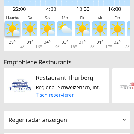
Heute
Sa
So
Mo
Di
Mi
Do
29°
31°
34°
33°
31°
31°
32°
3
14°
16°
19°
18°
16°
17°
18°
Empfohlene Restaurants
Restaurant Thurberg
Regional, Schweizerisch, International
Tisch reservieren
Regenradar anzeigen