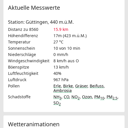
Aktuelle Messwerte
Station: Güttingen, 440 m.ü.M.
Distanz zu 8560
15.9 km
Höhendifferenz
17m (423 m.ü.M.)
Temperatur
27 °C
Sonnenschein
10 von 10 min
Niederschläge
0 mm/h
Windgeschwindigkeit
8 km/h
aus O
Böenspitze
13 km/h
Luftfeuchtigkeit
40%
Luftdruck
967 hPa
Pollen
Erle
,
Birke
,
Gräser
,
Beifuss
,
Ambrosia
Schadstoffe
NH
,
CO
,
NO
,
Ozon
,
PM
,
PM
,
3
2
10
2.5
SO
2
Wetteranimationen