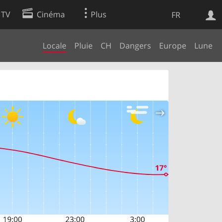
 TV
Cinéma
Plus
FR
Locale
Pluie
CH
Dangers
Europe
Lune
es
Web
Apps