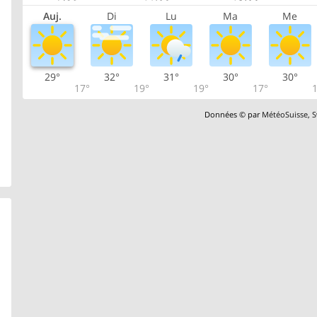
Auj.
Di
Lu
Ma
Me
29°
32°
31°
30°
30°
17°
19°
19°
17°
1
Données © par
MétéoSuisse
,
S