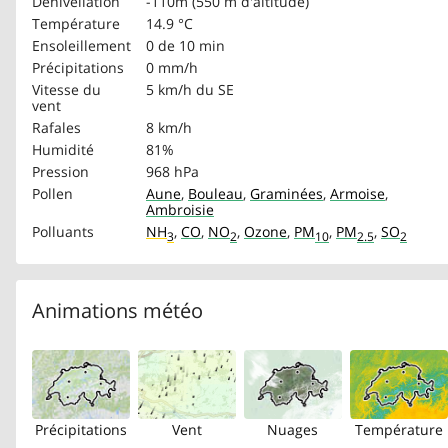
Dénivellation
-110m (550 m d'altitude)
Température
14.9 °C
Ensoleillement
0 de 10 min
Précipitations
0 mm/h
Vitesse du
5 km/h
du SE
vent
Rafales
8 km/h
Humidité
81%
Pression
968 hPa
Pollen
Aune
,
Bouleau
,
Graminées
,
Armoise
,
Ambroisie
Polluants
NH
,
CO
,
NO
,
Ozone
,
PM
,
PM
,
SO
3
2
10
2.5
2
Animations météo
Précipitations
Vent
Nuages
Température