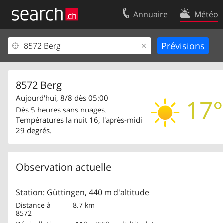
Annuaire
Météo
Votre inscription
Contact
Centre clients
Conditions d’
Mentions Légales
Protection 
8572 Berg
Aujourd'hui, 8/8 dès 05:00
17°
Dès 5 heures sans nuages.
Températures la nuit 16, l'après-midi
29 degrés.
Observation actuelle
Station: Güttingen, 440 m d'altitude
Distance à
8.7 km
8572