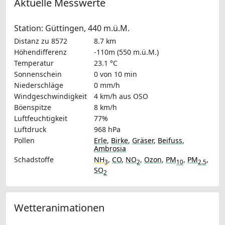
Aktuelle Messwerte
Station: Güttingen, 440 m.ü.M.
Distanz zu 8572
8.7 km
Höhendifferenz
-110m (550 m.ü.M.)
Temperatur
23.1 °C
Sonnenschein
0 von 10 min
Niederschläge
0 mm/h
Windgeschwindigkeit
4 km/h
aus OSO
Böenspitze
8 km/h
Luftfeuchtigkeit
77%
Luftdruck
968 hPa
Pollen
Erle
,
Birke
,
Gräser
,
Beifuss
,
Ambrosia
Schadstoffe
NH
,
CO
,
NO
,
Ozon
,
PM
,
PM
,
3
2
10
2.5
SO
2
Wetteranimationen