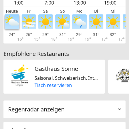
Heute
Fr
Sa
So
Mo
Di
Mi
24°
26°
29°
31°
29°
31°
32°
3
16°
15°
18°
19°
19°
17°
17°
Empfohlene Restaurants
Gasthaus Sonne
Saisonal, Schweizerisch, International, Regional, Laktosefrei, Glutenfrei
Tisch reservieren
Regenradar anzeigen