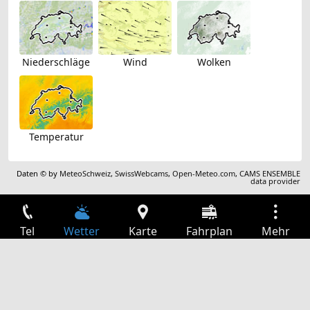
Niederschläge
Wind
Wolken
Temperatur
Daten © by
MeteoSchweiz
,
SwissWebcams
,
Open-Meteo.com
,
CAMS ENSEMBLE
data provider
Tel
Wetter
Karte
Fahrplan
Mehr
Anmelden
Dienste