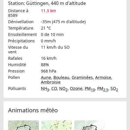
Station: Güttingen, 440 m d'altitude
Distance à
11.3 km
8589
Dénivellation
-35m (475 m d'altitude)
Température
21 °C
Ensoleillement
0 de 10 min
Précipitations
0 mm/h
Vitesse du
11 km/h
du SO
vent
Rafales
16 km/h
Humidité
88%
Pression
968 hPa
Pollen
Aune
,
Bouleau
,
Graminées
,
Armoise
,
Ambroisie
Polluants
NH
,
CO
,
NO
,
Ozone
,
PM
,
PM
,
SO
3
2
10
2.5
2
Animations météo