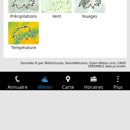
Précipitations
Vent
Nuages
Température
Données © par
MétéoSuisse
,
SwissWebcams
,
Open-Meteo.com
,
CAMS
ENSEMBLE data provider
Annuaire
Météo
Carte
Horaires
Plus
Connexion
Services
Départs