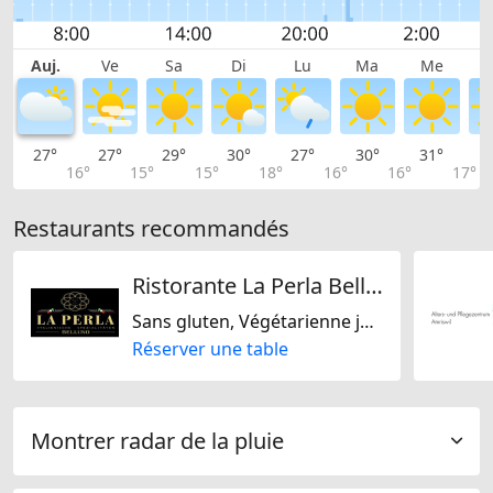
Auj.
Ve
Sa
Di
Lu
Ma
Me
27°
27°
29°
30°
27°
30°
31°
3
16°
15°
15°
18°
16°
16°
17°
Restaurants recommandés
Ristorante La Perla Belluno
Sans gluten, Végétarienne jaïn, Sans lactose, Italienne
Réserver une table
Montrer radar de la pluie