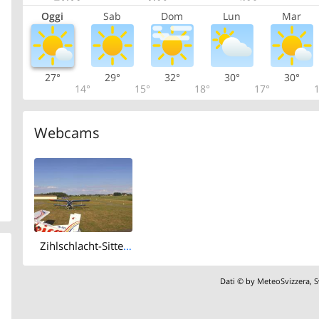
Oggi
Sab
Dom
Lun
Mar
27°
29°
32°
30°
30°
14°
15°
18°
17°
1
Webcams
Zihlschlacht-Sitterdorf: Erlebnisflugplatz Sitterdorf
Dati © by
MeteoSvizzera
,
S