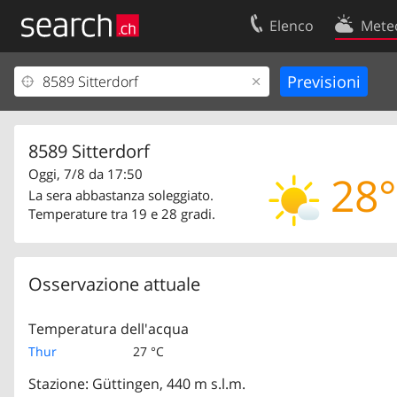
Elenco
Mete
Il vostro profolio
Contatti
Area clienti
Condizioni d’u
Informazioni Legali
Protezione dei
8589 Sitterdorf
Oggi, 7/8 da 17:50
28°
La sera abbastanza soleggiato.
Temperature tra 19 e 28 gradi.
Osservazione attuale
Temperatura dell'acqua
Thur
27 °C
Stazione: Güttingen, 440 m s.l.m.