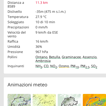
Distanza a
11.3 km
8589
Dislivello
-35m (475 m s.l.m.)
Temperatura
27.9 °C
Soleggiato
10 di 10 min
Precipitazioni
0 mm/h
Velocità del
9 km/h
da ESE
vento
Raffica
16 km/h
Umidità
36%
Pressione
967 hPa
Pollini
Ontano
,
Betulla
,
Graminacee
,
Assenzio
,
Ambrosia
Inquinanti
NH
,
CO
,
NO
,
Ozono
,
PM
,
PM
,
SO
3
2
10
2.5
2
Animazioni meteo