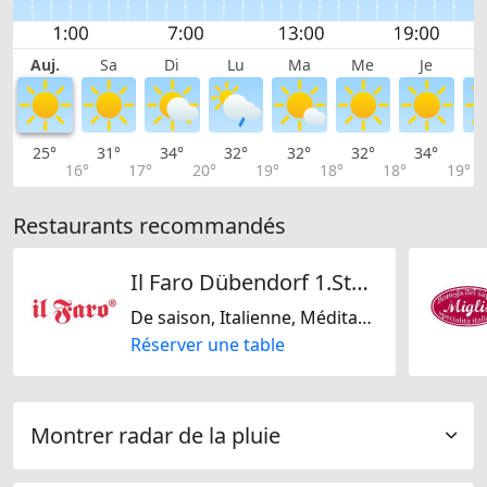
Auj.
Sa
Di
Lu
Ma
Me
Je
25°
31°
34°
32°
32°
32°
34°
3
16°
17°
20°
19°
18°
18°
19°
Restaurants recommandés
Il Faro Dübendorf 1.Stock Pizzeria
De saison, Italienne, Méditarranéenne, Sans gluten, Sans lactose
Réserver une table
Montrer radar de la pluie