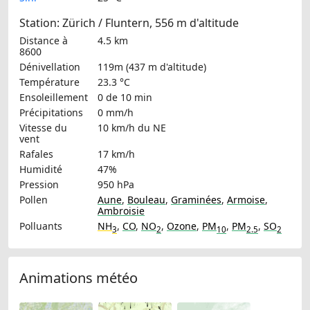
Station: Zürich / Fluntern, 556 m d'altitude
Distance à
4.5 km
8600
Dénivellation
119m (437 m d'altitude)
Température
23.3 °C
Ensoleillement
0 de 10 min
Précipitations
0 mm/h
Vitesse du
10 km/h
du NE
vent
Rafales
17 km/h
Humidité
47%
Pression
950 hPa
Pollen
Aune
,
Bouleau
,
Graminées
,
Armoise
,
Ambroisie
Polluants
NH
,
CO
,
NO
,
Ozone
,
PM
,
PM
,
SO
3
2
10
2.5
2
Animations météo