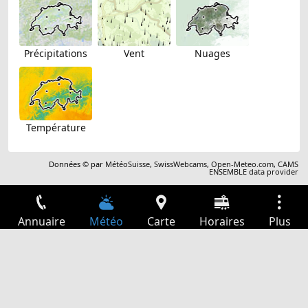
Précipitations
Vent
Nuages
Température
Données © par
MétéoSuisse
,
SwissWebcams
,
Open-Meteo.com
,
CAMS
ENSEMBLE data provider
Annuaire
Météo
Carte
Horaires
Plus
Connexion
Services