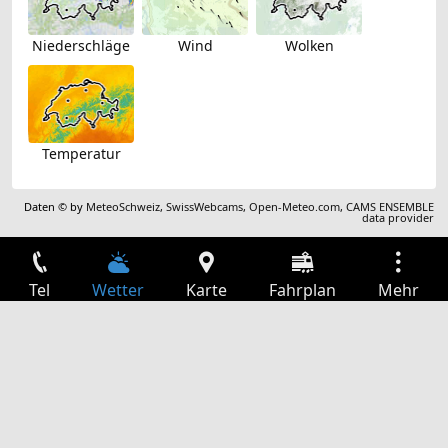
Niederschläge
Wind
Wolken
Temperatur
Daten © by
MeteoSchweiz
,
SwissWebcams
,
Open-Meteo.com
,
CAMS ENSEMBLE
data provider
Tel
Wetter
Karte
Fahrplan
Mehr
Anmelden
Dienste
Abfahrtstabelle