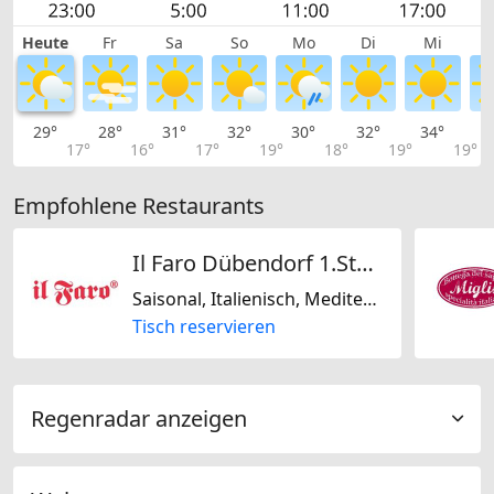
Heute
Fr
Sa
So
Mo
Di
Mi
29°
28°
31°
32°
30°
32°
34°
3
17°
16°
17°
19°
18°
19°
19°
Empfohlene Restaurants
Il Faro Dübendorf 1.Stock Pizzeria
Saisonal, Italienisch, Mediterran, Glutenfrei, Laktosefrei
Tisch reservieren
Regenradar anzeigen