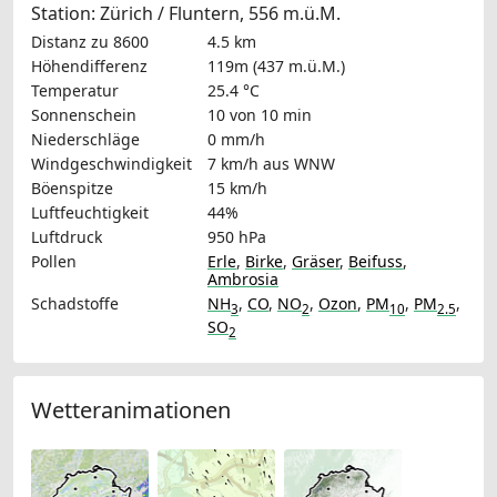
Station: Zürich / Fluntern, 556 m.ü.M.
Distanz zu 8600
4.5 km
Höhendifferenz
119m (437 m.ü.M.)
Temperatur
25.4 °C
Sonnenschein
10 von 10 min
Niederschläge
0 mm/h
Windgeschwindigkeit
7 km/h
aus WNW
Böenspitze
15 km/h
Luftfeuchtigkeit
44%
Luftdruck
950 hPa
Pollen
Erle
,
Birke
,
Gräser
,
Beifuss
,
Ambrosia
Schadstoffe
NH
,
CO
,
NO
,
Ozon
,
PM
,
PM
,
3
2
10
2.5
SO
2
Wetteranimationen