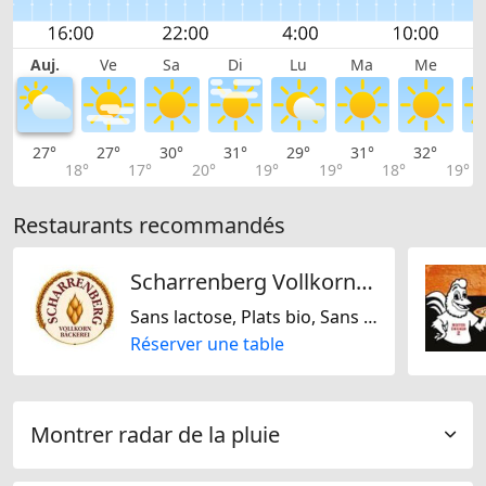
Auj.
Ve
Sa
Di
Lu
Ma
Me
27°
27°
30°
31°
29°
31°
32°
3
18°
17°
20°
19°
19°
18°
19°
Restaurants recommandés
Scharrenberg Vollkornbäckerei
Sans lactose, Plats bio, Sans gluten, Sans noix, Suisse
Réserver une table
Montrer radar de la pluie