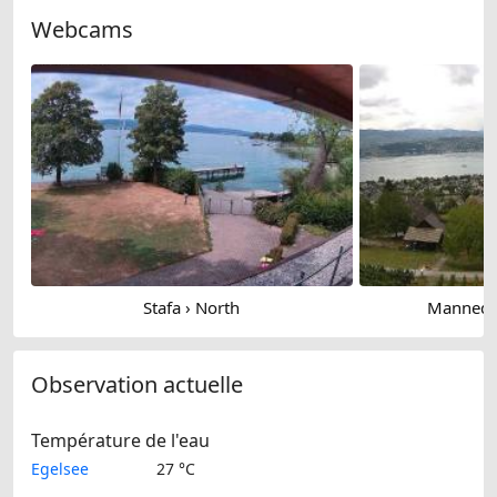
Webcams
Stafa › North
Mannedor
Observation actuelle
Température de l'eau
Egelsee
27 °C