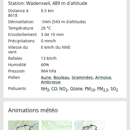
Station: Wädenswil, 489 m d'altitude
Distance à
6.5 km
8618
Dénivellation
-54m (543 m d'altitude)
Température
26 °C
Ensoleillement
3 de 10 min
Précipitations
0 mm/h
Vitesse du
6 km/h
du NNE
vent
Rafales
13 km/h
Humidité
60%
Pression
964 hPa
Pollen
Aune
,
Bouleau
,
Graminées
,
Armoise
,
Ambroisie
Polluants
NH
,
CO
,
NO
,
Ozone
,
PM
,
PM
,
SO
3
2
10
2.5
2
Animations météo