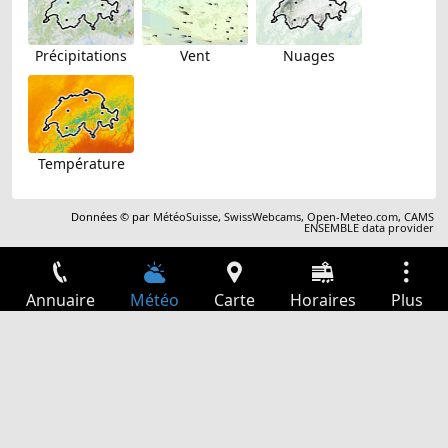
Précipitations
Vent
Nuages
Température
Données © par
MétéoSuisse
,
SwissWebcams
,
Open-Meteo.com
,
CAMS
ENSEMBLE data provider
Annuaire
Météo
Carte
Horaires
Plus
Connexion
Services
Départs