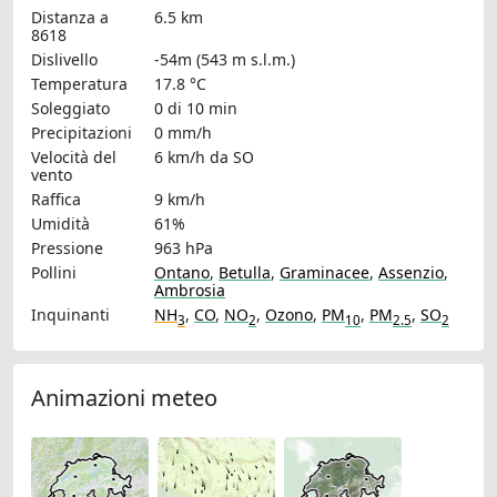
Distanza a
6.5 km
8618
Dislivello
-54m (543 m s.l.m.)
Temperatura
17.8 °C
Soleggiato
0 di 10 min
Precipitazioni
0 mm/h
Velocità del
6 km/h
da SO
vento
Raffica
9 km/h
Umidità
61%
Pressione
963 hPa
Pollini
Ontano
,
Betulla
,
Graminacee
,
Assenzio
,
Ambrosia
Inquinanti
NH
,
CO
,
NO
,
Ozono
,
PM
,
PM
,
SO
3
2
10
2.5
2
Animazioni meteo