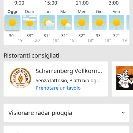
Oggi
Dom
Lun
Mar
Mer
Gio
Ven
S
30°
33°
31°
31°
32°
33°
32°
3
19°
20°
19°
18°
18°
19°
19°
Ristoranti consigliati
Scharrenberg Vollkornbäckerei
Senza lattosio, Piatti biologici, Senza glutine, Senza noci, Svizzera
Prenotare un tavolo
Visionare radar pioggia