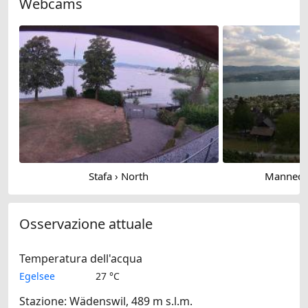
Webcams
Stafa › North
Mannedor
Osservazione attuale
Temperatura dell'acqua
Egelsee
27 °C
Stazione: Wädenswil, 489 m s.l.m.