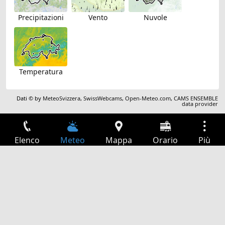
Precipitazioni
Vento
Nuvole
Temperatura
Dati © by
MeteoSvizzera
,
SwissWebcams
,
Open-Meteo.com
,
CAMS ENSEMBLE
data provider
Elenco
Meteo
Mappa
Orario
Più
Accesso
Servizi
Tabella partenze