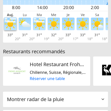
Auj.
Lu
Ma
Me
Je
Ve
Sa
33°
31°
31°
32°
33°
33°
31°
2
20°
20°
19°
20°
17°
18°
18°
Restaurants recommandés
Hotel Restaurant Frohe Aussicht
Chilienne, Suisse, Régionale, Européene, Bavaroise
Réserver une table
Montrer radar de la pluie