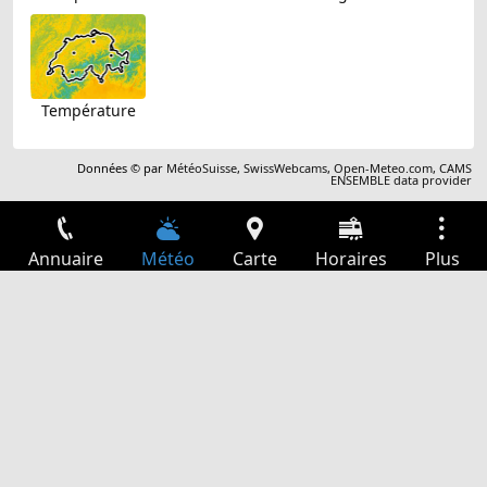
Température
Données © par
MétéoSuisse
,
SwissWebcams
,
Open-Meteo.com
,
CAMS
ENSEMBLE data provider
Annuaire
Météo
Carte
Horaires
Plus
Connexion
Services
Départs
Loisir