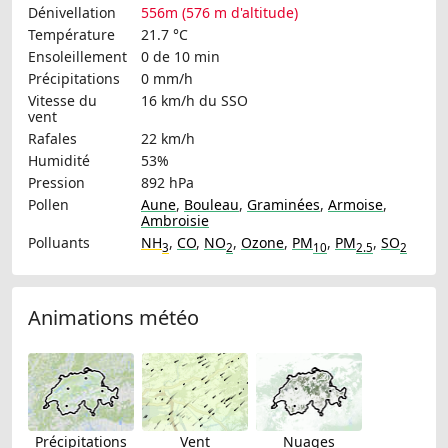
Dénivellation
556m (576 m d'altitude)
Température
21.7 °C
Ensoleillement
0 de 10 min
Précipitations
0 mm/h
Vitesse du
16 km/h
du SSO
vent
Rafales
22 km/h
Humidité
53%
Pression
892 hPa
Pollen
Aune
,
Bouleau
,
Graminées
,
Armoise
,
Ambroisie
Polluants
NH
,
CO
,
NO
,
Ozone
,
PM
,
PM
,
SO
3
2
10
2.5
2
Animations météo
Précipitations
Vent
Nuages