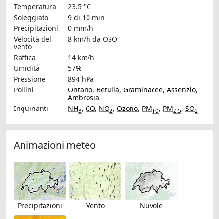
Temperatura
23.5 °C
Soleggiato
9 di 10 min
Precipitazioni
0 mm/h
Velocità del
8 km/h
da OSO
vento
Raffica
14 km/h
Umidità
57%
Pressione
894 hPa
Pollini
Ontano
,
Betulla
,
Graminacee
,
Assenzio
,
Ambrosia
Inquinanti
NH
,
CO
,
NO
,
Ozono
,
PM
,
PM
,
SO
3
2
10
2.5
2
Animazioni meteo
Precipitazioni
Vento
Nuvole