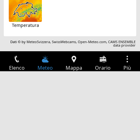
Temperatura
Dati © by
MeteoSvizzera
,
SwissWebcams
,
Open-Meteo.com
,
CAMS ENSEMBLE
data provider
Elenco
Meteo
Mappa
Orario
Più
Accesso
Servizi
Tabella partenze
Tempo libero