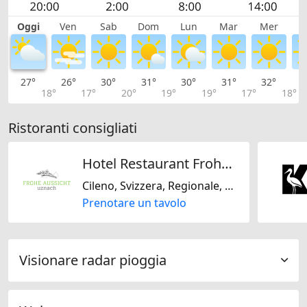
Oggi
Ven
Sab
Dom
Lun
Mar
Mer
G
27°
26°
30°
31°
30°
31°
32°
3
18°
17°
20°
19°
19°
17°
18°
Ristoranti consigliati
Hotel Restaurant Frohe Aussicht
Cileno, Svizzera, Regionale, Europeo, Bavarese
Prenotare un tavolo
Visionare radar pioggia