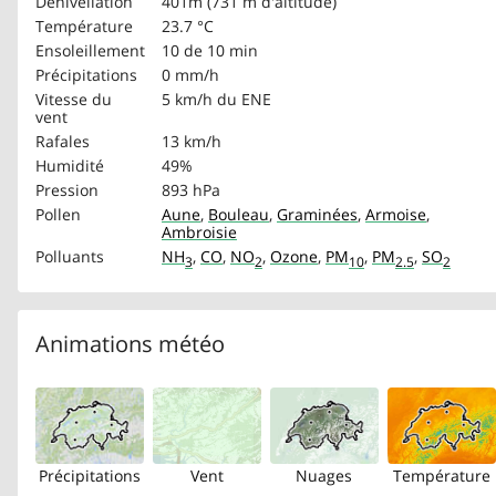
Dénivellation
401m (731 m d'altitude)
Température
23.7 °C
Ensoleillement
10 de 10 min
Précipitations
0 mm/h
Vitesse du
5 km/h
du ENE
vent
Rafales
13 km/h
Humidité
49%
Pression
893 hPa
Pollen
Aune
,
Bouleau
,
Graminées
,
Armoise
,
Ambroisie
Polluants
NH
,
CO
,
NO
,
Ozone
,
PM
,
PM
,
SO
3
2
10
2.5
2
Animations météo
Précipitations
Vent
Nuages
Température