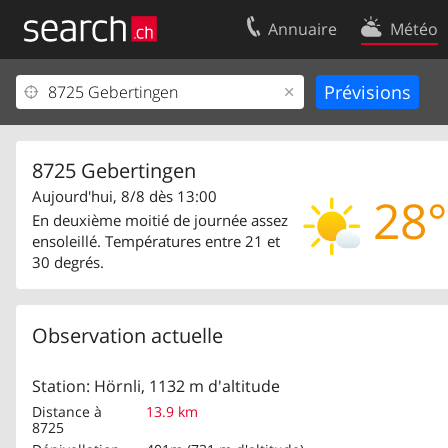
Annuaire
Météo
Votre inscription
Contact
Centre clients
Conditions d’
Mentions Légales
Protection 
8725 Gebertingen
Aujourd'hui, 8/8 dès 13:00
28°
En deuxième moitié de journée assez
ensoleillé. Températures entre 21 et
30 degrés.
Observation actuelle
Station: Hörnli, 1132 m d'altitude
Distance à
13.9 km
8725