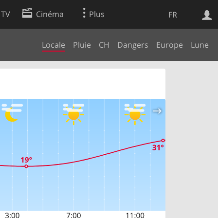
 TV
Cinéma
Plus
FR
Locale
Pluie
CH
Dangers
Europe
Lune
es
Web
Apps