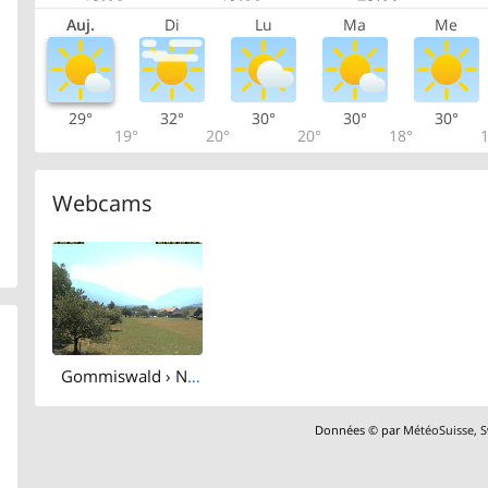
Auj.
Di
Lu
Ma
Me
29°
32°
30°
30°
30°
19°
20°
20°
18°
1
Webcams
Gommiswald › North: Tweralpspitz
Données © par
MétéoSuisse
,
S