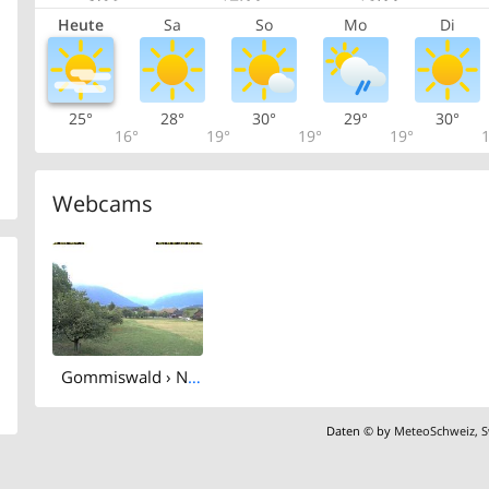
Heute
Sa
So
Mo
Di
25°
28°
30°
29°
30°
16°
19°
19°
19°
1
Webcams
Gommiswald › North: Tweralpspitz
Daten © by
MeteoSchweiz
,
S