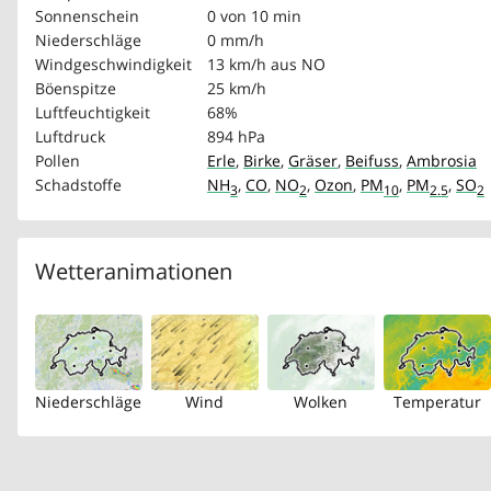
Sonnenschein
0 von 10 min
Niederschläge
0 mm/h
Windgeschwindigkeit
13 km/h
aus NO
Böenspitze
25 km/h
Luftfeuchtigkeit
68%
Luftdruck
894 hPa
Pollen
Erle
,
Birke
,
Gräser
,
Beifuss
,
Ambrosia
Schadstoffe
NH
,
CO
,
NO
,
Ozon
,
PM
,
PM
,
SO
3
2
10
2.5
2
Wetteranimationen
Niederschläge
Wind
Wolken
Temperatur