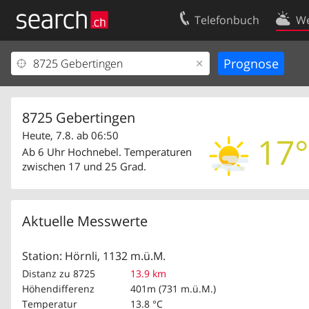
Telefonbuch
We
Ihr Eintrag
Kontakt
Kundencenter Geschäftskunden
Nutzungsbed
Impressum
Datenschutze
8725 Gebertingen
Heute, 7.8. ab 06:50
17°
Ab 6 Uhr Hochnebel. Temperaturen
zwischen 17 und 25 Grad.
Aktuelle Messwerte
Station: Hörnli, 1132 m.ü.M.
Distanz zu 8725
13.9 km
Höhendifferenz
401m (731 m.ü.M.)
Temperatur
13.8 °C