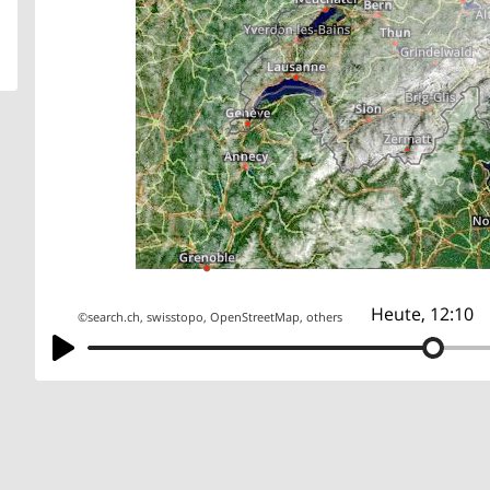
Heute, 12:10
©
search.ch
,
swisstopo
,
OpenStreetMap
,
others