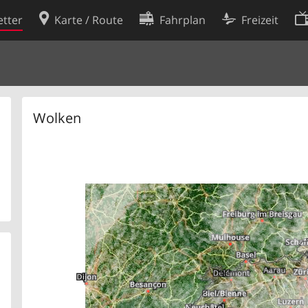
tter
Karte / Route
Fahrplan
Freizeit
Cookie-Richtlinie
ingungen
Cookie-Einstellungen
rklärung
Entwickler
Wolken