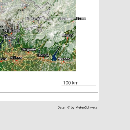
100 km
Daten © by
MeteoSchweiz