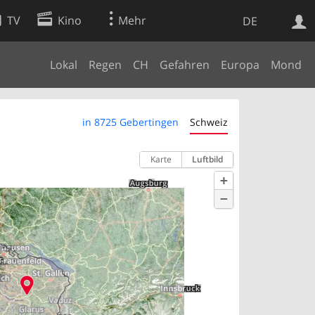
TV
Kino
Mehr
DE
Lokal
Regen
CH
Gefahren
Europa
Mond
Websuche
Apps
in 8725 Gebertingen
Schweiz
Karte
Luftbild
+
−