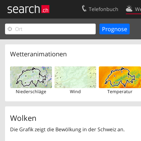
Telefonbuch
We
Ihr Eintrag
Kontakt
Kundencenter Geschäftskunden
Nutzungsbed
Impressum
Datenschutze
Wetteranimationen
Niederschläge
Wind
Temperatur
Wolken
Die Grafik zeigt die Bewölkung in der Schweiz an.