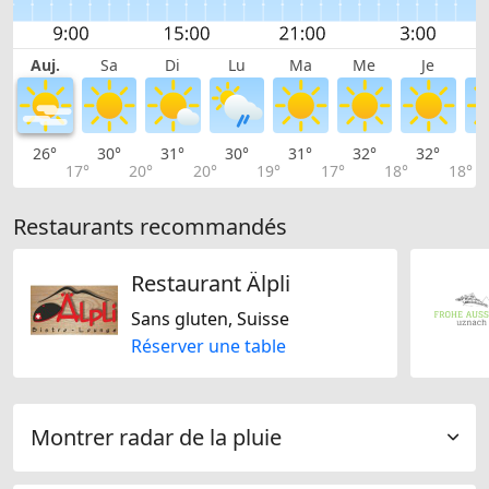
Auj.
Sa
Di
Lu
Ma
Me
Je
26°
30°
31°
30°
31°
32°
32°
3
17°
20°
20°
19°
17°
18°
18°
Restaurants recommandés
Restaurant Älpli
Sans gluten, Suisse
Réserver une table
Montrer radar de la pluie