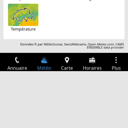
Température
Données © par
MétéoSuisse
,
SwissWebcams
,
Open-Meteo.com
,
CAMS
ENSEMBLE data provider
Annuaire
Météo
Carte
Horaires
Plus
Connexion
Services
Départs
Loisir