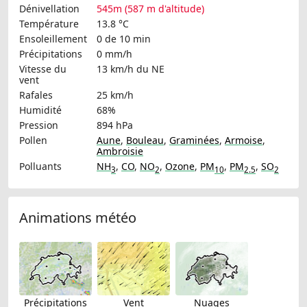
Dénivellation
545m (587 m d'altitude)
Température
13.8 °C
Ensoleillement
0 de 10 min
Précipitations
0 mm/h
Vitesse du
13 km/h
du NE
vent
Rafales
25 km/h
Humidité
68%
Pression
894 hPa
Pollen
Aune
,
Bouleau
,
Graminées
,
Armoise
,
Ambroisie
Polluants
NH
,
CO
,
NO
,
Ozone
,
PM
,
PM
,
SO
3
2
10
2.5
2
Animations météo
Précipitations
Vent
Nuages