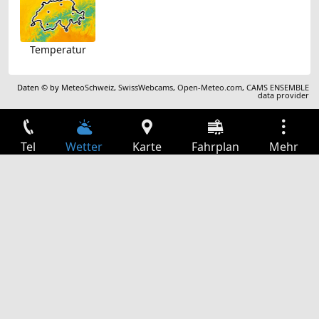
Temperatur
Daten © by
MeteoSchweiz
,
SwissWebcams
,
Open-Meteo.com
,
CAMS ENSEMBLE
data provider
Tel
Wetter
Karte
Fahrplan
Mehr
Anmelden
Dienste
Abfahrtstabelle
Freizeit
TV-Programm