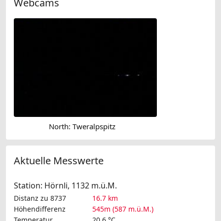
Webcams
North: Tweralpspitz
Aktuelle Messwerte
Station: Hörnli, 1132 m.ü.M.
Distanz zu 8737
16.7 km
Höhendifferenz
545m (587 m.ü.M.)
Temperatur
20.6 °C