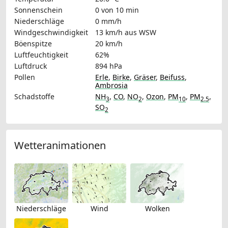
Sonnenschein
0 von 10 min
Niederschläge
0 mm/h
Windgeschwindigkeit
13 km/h
aus WSW
Böenspitze
20 km/h
Luftfeuchtigkeit
62%
Luftdruck
894 hPa
Pollen
Erle
,
Birke
,
Gräser
,
Beifuss
,
Ambrosia
Schadstoffe
NH
,
CO
,
NO
,
Ozon
,
PM
,
PM
,
3
2
10
2.5
SO
2
Wetteranimationen
Niederschläge
Wind
Wolken