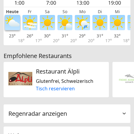
Heute
Fr
Sa
So
Mo
Di
Mi
23°
26°
30°
31°
29°
31°
32°
3
18°
17°
20°
20°
20°
17°
18°
Empfohlene Restaurants
Restaurant Älpli
Glutenfrei, Schweizerisch
Tisch reservieren
Regenradar anzeigen