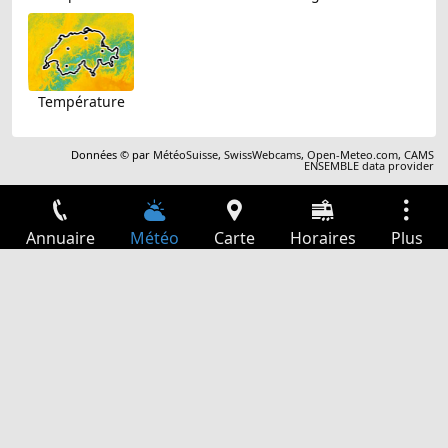
Température
Données © par
MétéoSuisse
,
SwissWebcams
,
Open-Meteo.com
,
CAMS
ENSEMBLE data provider
Annuaire
Météo
Carte
Horaires
Plus
Connexion
Services
Départs
Loisir