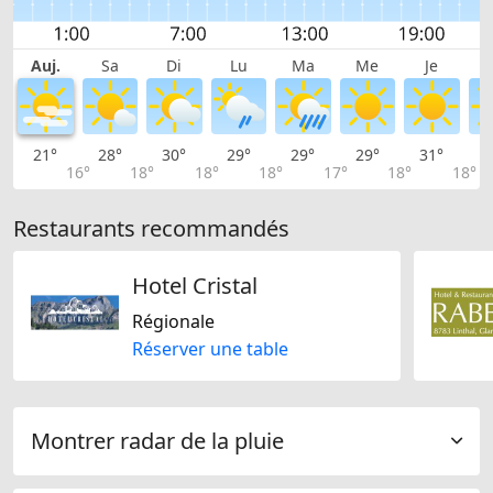
Auj.
Sa
Di
Lu
Ma
Me
Je
21°
28°
30°
29°
29°
29°
31°
3
16°
18°
18°
18°
17°
18°
18°
Restaurants recommandés
Hotel Cristal
Régionale
Réserver une table
Montrer radar de la pluie