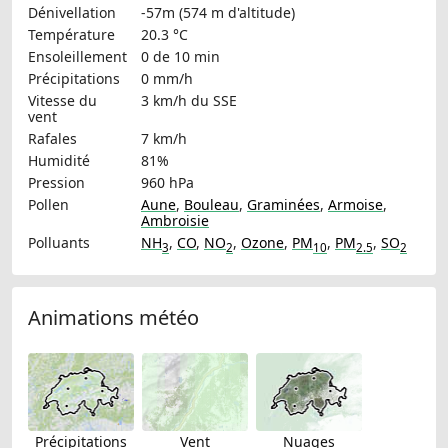
Dénivellation
-57m (574 m d'altitude)
Température
20.3 °C
Ensoleillement
0 de 10 min
Précipitations
0 mm/h
Vitesse du
3 km/h
du SSE
vent
Rafales
7 km/h
Humidité
81%
Pression
960 hPa
Pollen
Aune
,
Bouleau
,
Graminées
,
Armoise
,
Ambroisie
Polluants
NH
,
CO
,
NO
,
Ozone
,
PM
,
PM
,
SO
3
2
10
2.5
2
Animations météo
Précipitations
Vent
Nuages