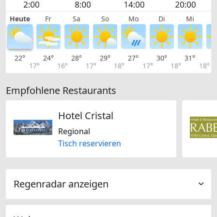
Heute
Fr
Sa
So
Mo
Di
Mi
22°
24°
28°
29°
27°
30°
31°
3
17°
16°
17°
18°
17°
18°
18°
Empfohlene Restaurants
Hotel Cristal
Regional
Tisch reservieren
Regenradar anzeigen