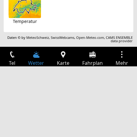
Temperatur
Daten © by
MeteoSchweiz
,
SwissWebcams
,
Open-Meteo.com
,
CAMS ENSEMBLE
data provider
Tel
Wetter
Karte
Fahrplan
Mehr
Anmelden
Dienste
Abfahrtstabelle
Freizeit
TV-Programm