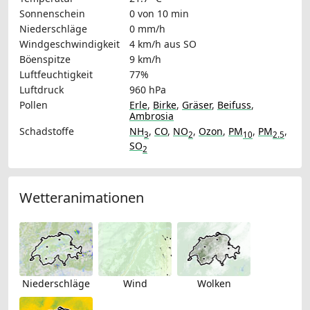
Sonnenschein
0 von 10 min
Niederschläge
0 mm/h
Windgeschwindigkeit
4 km/h
aus SO
Böenspitze
9 km/h
Luftfeuchtigkeit
77%
Luftdruck
960 hPa
Pollen
Erle
,
Birke
,
Gräser
,
Beifuss
,
Ambrosia
Schadstoffe
NH
,
CO
,
NO
,
Ozon
,
PM
,
PM
,
3
2
10
2.5
SO
2
Wetteranimationen
Niederschläge
Wind
Wolken