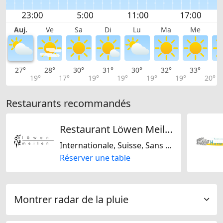
Auj.
Ve
Sa
Di
Lu
Ma
Me
27°
28°
30°
31°
30°
32°
33°
3
19°
17°
19°
19°
19°
19°
20°
Restaurants recommandés
Restaurant Löwen Meilen
Internationale, Suisse, Sans gluten, Européene, Française, Régionale, Sans lactose
Réserver une table
Montrer radar de la pluie