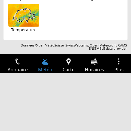
Température
Données © par
MétéoSuisse
,
SwissWebcams
,
Open-Meteo.com
,
CAMS
ENSEMBLE data provider
Annuaire
Météo
Carte
Horaires
Plus
Connexion
Services
Départs
Loisir