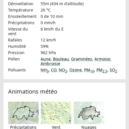
Dénivellation
55m (434 m d'altitude)
Température
26 °C
Ensoleillement
0 de 10 min
Précipitations
0 mm/h
Vitesse du
6 km/h
du E
vent
Rafales
12 km/h
Humidité
59%
Pression
962 hPa
Pollen
Aune
,
Bouleau
,
Graminées
,
Armoise
,
Ambroisie
Polluants
NH
,
CO
,
NO
,
Ozone
,
PM
,
PM
,
SO
3
2
10
2.5
2
Animations météo
Précipitations
Vent
Nuages