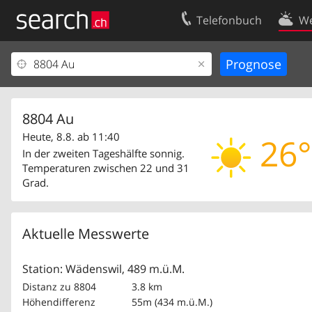
Telefonbuch
We
Ihr Eintrag
Kontakt
Kundencenter Geschäftskunden
Nutzungsbed
Impressum
Datenschutze
8804 Au
Heute, 8.8. ab 11:40
26°
In der zweiten Tageshälfte sonnig.
Temperaturen zwischen 22 und 31
Grad.
Aktuelle Messwerte
Station: Wädenswil, 489 m.ü.M.
Distanz zu 8804
3.8 km
Höhendifferenz
55m (434 m.ü.M.)