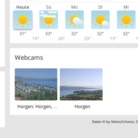
Heute
So
Mo
Di
Mi
31°
33°
32°
32°
32°
19°
20°
20°
19°
1
Webcams
Horgen: Horgen, Reithy
Horgen
Daten © by
MeteoSchweiz
,
S