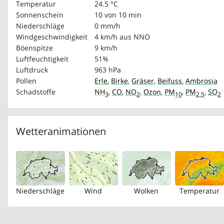
Temperatur
24.5 °C
Sonnenschein
10 von 10 min
Niederschläge
0 mm/h
Windgeschwindigkeit
4 km/h
aus NNO
Böenspitze
9 km/h
Luftfeuchtigkeit
51%
Luftdruck
963 hPa
Pollen
Erle
,
Birke
,
Gräser
,
Beifuss
,
Ambrosia
Schadstoffe
NH
,
CO
,
NO
,
Ozon
,
PM
,
PM
,
SO
3
2
10
2.5
2
Wetteranimationen
Niederschläge
Wind
Wolken
Temperatur