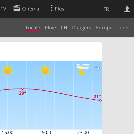
 TV
Cinéma
Plus
FR
Locale
Pluie
CH
Dangers
Europe
Lune
es
Web
Apps