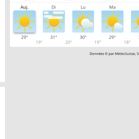
Auj.
Di
Lu
Ma
29°
31°
30°
29°
19°
20°
19°
18°
Données © par
MétéoSuisse
,
S