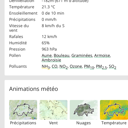
Dénivellation
-182m (671 m d'altitude)
Température
21.3 °C
Ensoleillement
0 de 10 min
Précipitations
0 mm/h
Vitesse du
8 km/h
du S
vent
Rafales
12 km/h
Humidité
65%
Pression
963 hPa
Pollen
Aune
,
Bouleau
,
Graminées
,
Armoise
,
Ambroisie
Polluants
NH
,
CO
,
NO
,
Ozone
,
PM
,
PM
,
SO
3
2
10
2.5
2
Animations météo
Précipitations
Vent
Nuages
Température