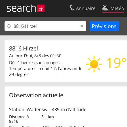
Annuaire
Météo
Votre inscription
Contact
Centre clients
Conditions d’
Mentions Légales
Protection 
8816 Hirzel
Aujourd'hui, 8/8 dès 01:30
19°
Dès 1 heures sans nuages.
Températures la nuit 17, l'après-midi
29 degrés.
Observation actuelle
Station: Wädenswil, 489 m d'altitude
Distance à
5.1 km
8816