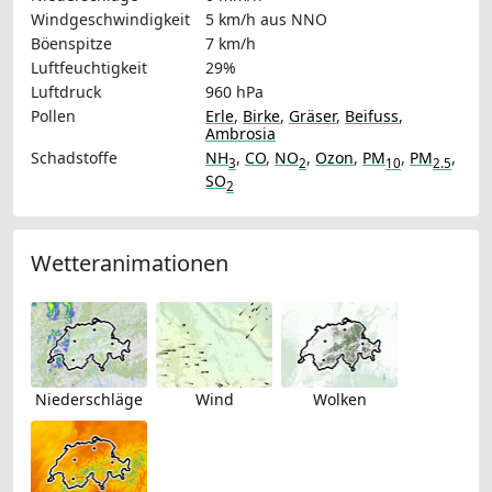
Windgeschwindigkeit
5 km/h
aus NNO
Böenspitze
7 km/h
Luftfeuchtigkeit
29%
Luftdruck
960 hPa
Pollen
Erle
,
Birke
,
Gräser
,
Beifuss
,
Ambrosia
Schadstoffe
NH
,
CO
,
NO
,
Ozon
,
PM
,
PM
,
3
2
10
2.5
SO
2
Wetteranimationen
Niederschläge
Wind
Wolken