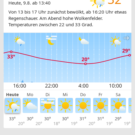
Heute, 9.8. ab 13:40
Von 13 bis 17 Uhr zunächst bewölkt, ab 16:20 Uhr etwas
Regenschauer. Am Abend hohe Wolkenfelder.
Temperaturen zwischen 22 und 33 Grad.
Heute
Mo
Di
Mi
Do
Fr
Sa
33°
30°
30°
30°
31°
31°
29°
2
20°
20°
18°
19°
20°
19°
19°