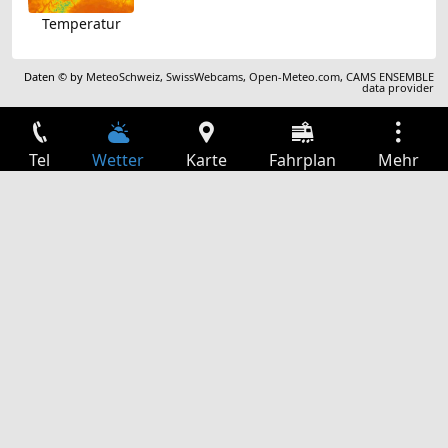
Temperatur
Daten © by
MeteoSchweiz
,
SwissWebcams
,
Open-Meteo.com
,
CAMS ENSEMBLE
data provider
Tel
Wetter
Karte
Fahrplan
Mehr
Anmelden
Dienste
Abfahrtstabelle
Freizeit
TV-Programm
Kinoprogramm