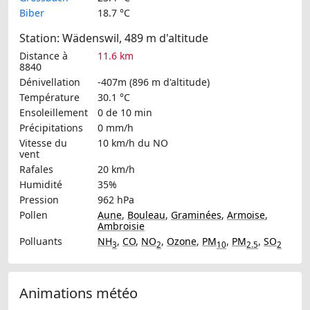
Biber
18.7 °C
Station: Wädenswil, 489 m d'altitude
Distance à
11.6 km
8840
Dénivellation
-407m (896 m d'altitude)
Température
30.1 °C
Ensoleillement
0 de 10 min
Précipitations
0 mm/h
Vitesse du
10 km/h
du NO
vent
Rafales
20 km/h
Humidité
35%
Pression
962 hPa
Pollen
Aune
,
Bouleau
,
Graminées
,
Armoise
,
Ambroisie
Polluants
NH
,
CO
,
NO
,
Ozone
,
PM
,
PM
,
SO
3
2
10
2.5
2
Animations météo