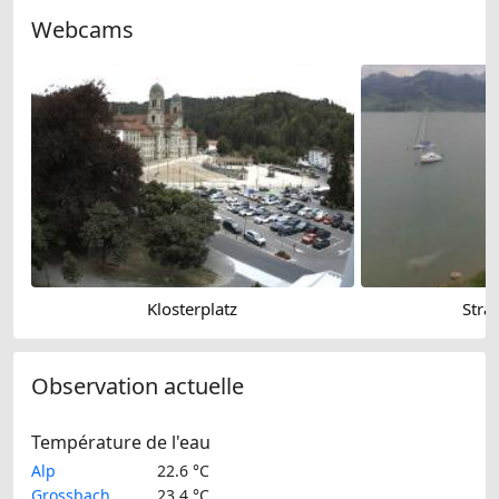
Webcams
Klosterplatz
Strad
Observation actuelle
Température de l'eau
Alp
22.6 °C
Grossbach
23.4 °C