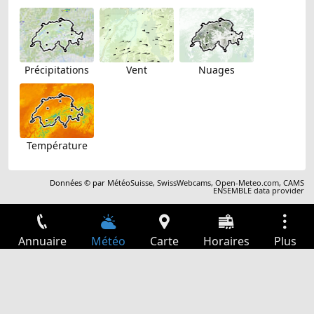
Précipitations
Vent
Nuages
Température
Données © par
MétéoSuisse
,
SwissWebcams
,
Open-Meteo.com
,
CAMS
ENSEMBLE data provider
Annuaire
Météo
Carte
Horaires
Plus
Connexion
Services