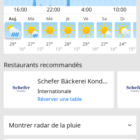
Auj.
Ma
Me
Je
Ve
Sa
Di
29°
27°
27°
28°
29°
27°
24°
2
16°
15°
15°
15°
16°
16°
15°
Restaurants recommandés
Schefer Bäckerei Konditorei AG
Internationale
Réserver une table
Montrer radar de la pluie