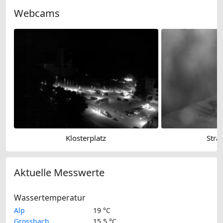
Webcams
Klosterplatz
Strad
Aktuelle Messwerte
Wassertemperatur
Alp
19 °C
Grossbach
15.5 °C