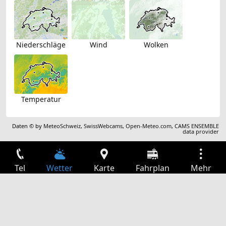
Niederschläge
Wind
Wolken
Temperatur
Daten © by
MeteoSchweiz
,
SwissWebcams
,
Open-Meteo.com
,
CAMS ENSEMBLE
data provider
Tel
Wetter
Karte
Fahrplan
Mehr
Anmelden
Dienste