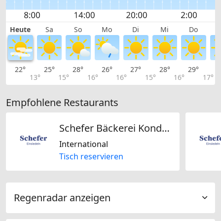
Heute
Sa
So
Mo
Di
Mi
Do
22°
25°
28°
26°
27°
28°
29°
2
13°
15°
16°
16°
15°
16°
17°
Empfohlene Restaurants
Schefer Bäckerei Konditorei AG
International
Tisch reservieren
Regenradar anzeigen