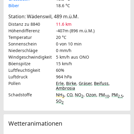
Biber
18.6 °C
Station: Wädenswil, 489 m.ü.M.
Distanz zu 8840
11.6 km
Höhendifferenz
-407m (896 m.ü.M.)
Temperatur
20 °C
Sonnenschein
0 von 10 min
Niederschläge
0 mm/h
Windgeschwindigkeit
5 km/h
aus ONO
Böenspitze
15 km/h
Luftfeuchtigkeit
60%
Luftdruck
964 hPa
Pollen
Erle
,
Birke
,
Gräser
,
Beifuss
,
Ambrosia
Schadstoffe
NH
,
CO
,
NO
,
Ozon
,
PM
,
PM
,
3
2
10
2.5
SO
2
Wetteranimationen