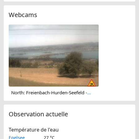
Webcams
North: Freienbach-Hurden-Seefeld - Ledigatter (Seedammdurchlass) - Seedamm - Holzbrücke Rapperswil-Hurden
Observation actuelle
Température de l'eau
Egelsee
27 °C