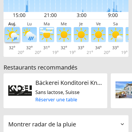
Auj.
Lu
Ma
Me
Je
Ve
Sa
32°
32°
31°
32°
33°
34°
33°
3
20°
20°
19°
19°
21°
20°
19°
Restaurants recommandés
Bäckerei Konditorei Knobel
Sans lactose, Suisse
Réserver une table
Montrer radar de la pluie