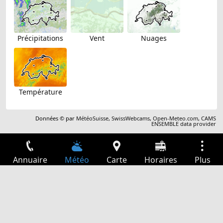
Précipitations
Vent
Nuages
Température
Données © par
MétéoSuisse
,
SwissWebcams
,
Open-Meteo.com
,
CAMS
ENSEMBLE data provider
Annuaire
Météo
Carte
Horaires
Plus
Connexion
Services