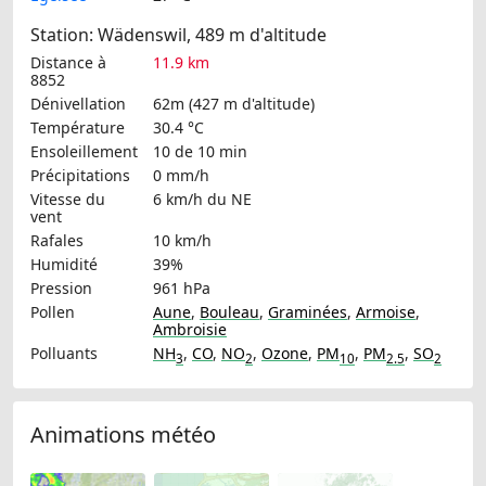
Station: Wädenswil, 489 m d'altitude
Distance à
11.9 km
8852
Dénivellation
62m (427 m d'altitude)
Température
30.4 °C
Ensoleillement
10 de 10 min
Précipitations
0 mm/h
Vitesse du
6 km/h
du NE
vent
Rafales
10 km/h
Humidité
39%
Pression
961 hPa
Pollen
Aune
,
Bouleau
,
Graminées
,
Armoise
,
Ambroisie
Polluants
NH
,
CO
,
NO
,
Ozone
,
PM
,
PM
,
SO
3
2
10
2.5
2
Animations météo