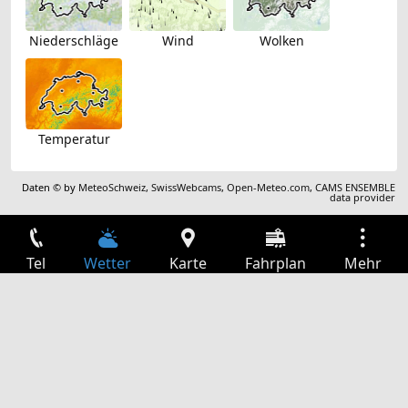
Niederschläge
Wind
Wolken
Temperatur
Daten © by
MeteoSchweiz
,
SwissWebcams
,
Open-Meteo.com
,
CAMS ENSEMBLE
data provider
Tel
Wetter
Karte
Fahrplan
Mehr
Anmelden
Dienste
Abfahrtstabelle