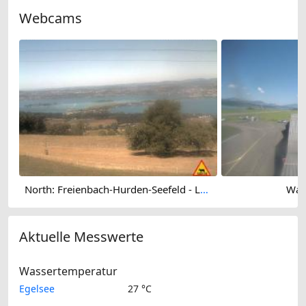
Webcams
North: Freienbach-Hurden-Seefeld - Ledigatter (Seedammdurchlass) - Seedamm - Holzbrücke Rapperswil-Hurden
Wan
Aktuelle Messwerte
Wassertemperatur
Egelsee
27 °C