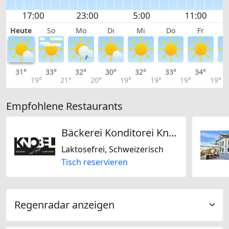
Heute
So
Mo
Di
Mi
Do
Fr
31°
33°
32°
30°
32°
33°
34°
3
19°
21°
20°
19°
19°
19°
19°
Empfohlene Restaurants
Bäckerei Konditorei Knobel
Laktosefrei, Schweizerisch
Tisch reservieren
Regenradar anzeigen