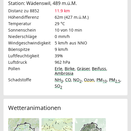
Station: Wädenswil, 489 m.ü.M.
Distanz zu 8852
11.9 km
Höhendifferenz
62m (427 m.ü.M.)
Temperatur
29 °C
Sonnenschein
10 von 10 min
Niederschläge
0 mm/h
Windgeschwindigkeit
5 km/h
aus NNO
Böenspitze
9 km/h
Luftfeuchtigkeit
39%
Luftdruck
962 hPa
Pollen
Erle
,
Birke
,
Gräser
,
Beifuss
,
Ambrosia
Schadstoffe
NH
,
CO
,
NO
,
Ozon
,
PM
,
PM
,
3
2
10
2.5
SO
2
Wetteranimationen