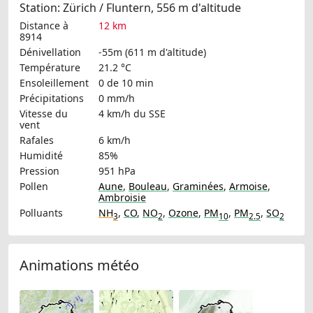
Station: Zürich / Fluntern, 556 m d'altitude
Distance à
12 km
8914
Dénivellation
-55m (611 m d'altitude)
Température
21.2 °C
Ensoleillement
0 de 10 min
Précipitations
0 mm/h
Vitesse du
4 km/h
du SSE
vent
Rafales
6 km/h
Humidité
85%
Pression
951 hPa
Pollen
Aune
,
Bouleau
,
Graminées
,
Armoise
,
Ambroisie
Polluants
NH
,
CO
,
NO
,
Ozone
,
PM
,
PM
,
SO
3
2
10
2.5
2
Animations météo