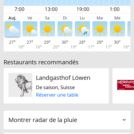
Auj.
Ve
Sa
Di
Lu
Ma
Me
27°
27°
29°
30°
28°
29°
30°
3
18°
16°
20°
19°
17°
17°
18°
Restaurants recommandés
Landgasthof Löwen
De saison, Suisse
Réserver une table
Montrer radar de la pluie