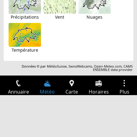
Précipitations
Vent
Nuages
Température
Données © par
MétéoSuisse
,
SwissWebcams
,
Open-Meteo.com
,
CAMS
ENSEMBLE data provider
Annuaire
Météo
Carte
Horaires
Plus
Connexion
Services
Départs