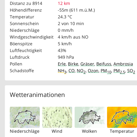
Distanz zu 8914
12 km
Höhendifferenz
-55m (611 m.ü.M.)
Temperatur
24.3 °C
Sonnenschein
2 von 10 min
Niederschläge
0 mm/h
Windgeschwindigkeit
4 km/h
aus NO
Böenspitze
5 km/h
Luftfeuchtigkeit
43%
Luftdruck
949 hPa
Pollen
Erle
,
Birke
,
Gräser
,
Beifuss
,
Ambrosia
Schadstoffe
NH
,
CO
,
NO
,
Ozon
,
PM
,
PM
,
SO
3
2
10
2.5
2
Wetteranimationen
Niederschläge
Wind
Wolken
Temperatur