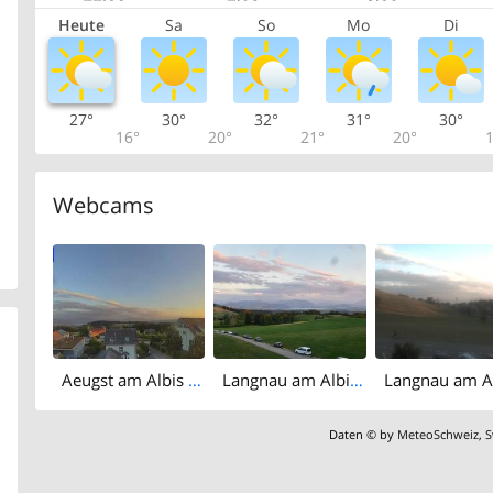
Heute
Sa
So
Mo
Di
27°
30°
32°
31°
30°
16°
20°
21°
20°
1
Webcams
Aeugst am Albis › South: Rigi - Mount Pilatus
Langnau am Albis › South-west: Naturfreundeweg 8 - Rigi - Mount Pilatus - Eiger - Mönch - Jungfrau
Daten © by
MeteoSchweiz
,
S