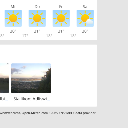
Mi
Do
Fr
Sa
30°
31°
31°
30°
8°
17°
18°
18°
Langnau am Albis › South: Albis Pass - Schlittenhang mit Verpflegungsmöglichkeit - Albisstrasse
Stallikon: Adliswil - Zollikon - Küsnacht - Erlenbach - Zurich - Herrliberg - Horgen - Zürichsee
wissWebcams
,
Open-Meteo.com
,
CAMS ENSEMBLE data provider