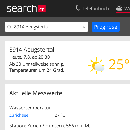
Telefonbuch
We
Ihr Eintrag
Kontakt
Kundencenter Geschäftskunden
Nutzungsbed
Impressum
Datenschutze
8914 Aeugstertal
Heute, 7.8. ab 20:30
25°
Ab 20 Uhr teilweise sonnig.
Temperaturen um 24 Grad.
Aktuelle Messwerte
Wassertemperatur
Zürichsee
27 °C
Station: Zürich / Fluntern, 556 m.ü.M.