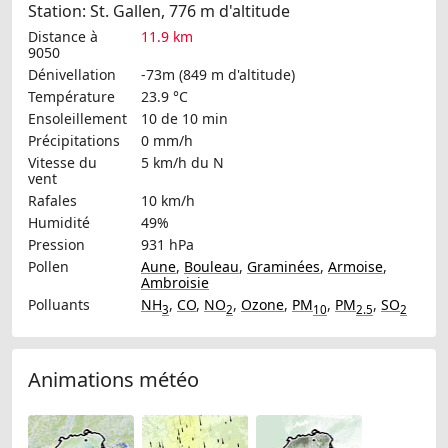
Station: St. Gallen, 776 m d'altitude
Distance à
11.9 km
9050
Dénivellation
-73m (849 m d'altitude)
Température
23.9 °C
Ensoleillement
10 de 10 min
Précipitations
0 mm/h
Vitesse du
5 km/h
du N
vent
Rafales
10 km/h
Humidité
49%
Pression
931 hPa
Pollen
Aune
,
Bouleau
,
Graminées
,
Armoise
,
Ambroisie
Polluants
NH
,
CO
,
NO
,
Ozone
,
PM
,
PM
,
SO
3
2
10
2.5
2
Animations météo