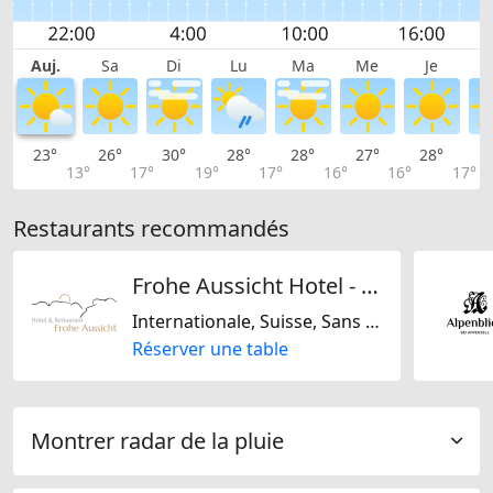
Auj.
Sa
Di
Lu
Ma
Me
Je
23°
26°
30°
28°
28°
27°
28°
2
13°
17°
19°
17°
16°
16°
17°
Restaurants recommandés
Frohe Aussicht Hotel - Restaurant
Internationale, Suisse, Sans lactose, Sans gluten
Réserver une table
Montrer radar de la pluie