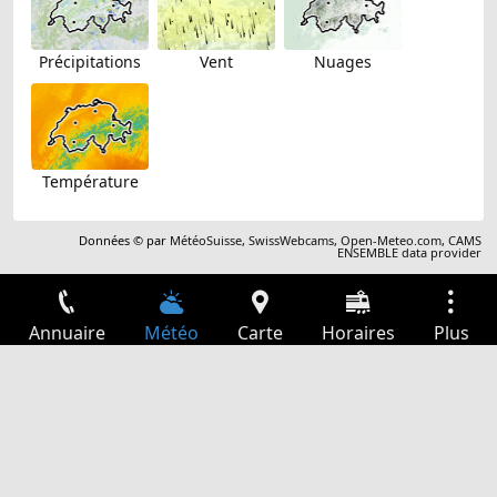
Précipitations
Vent
Nuages
Température
Données © par
MétéoSuisse
,
SwissWebcams
,
Open-Meteo.com
,
CAMS
ENSEMBLE data provider
Annuaire
Météo
Carte
Horaires
Plus
Connexion
Services
Départs