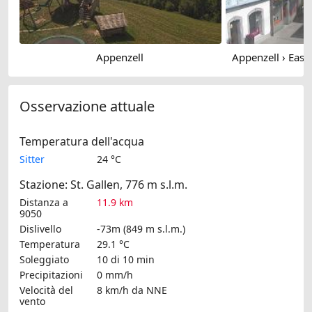
Appenzell
Appenzell › East
Osservazione attuale
Temperatura dell'acqua
Sitter
24 °C
Stazione: St. Gallen, 776 m s.l.m.
Distanza a
11.9 km
9050
Dislivello
-73m (849 m s.l.m.)
Temperatura
29.1 °C
Soleggiato
10 di 10 min
Precipitazioni
0 mm/h
Velocità del
8 km/h
da NNE
vento