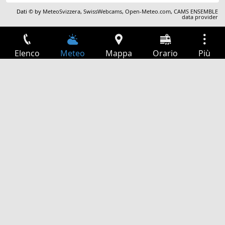
Dati © by
MeteoSvizzera
,
SwissWebcams
,
Open-Meteo.com
,
CAMS ENSEMBLE
data provider
Elenco
Meteo
Mappa
Orario
Più
Accesso
Servizi
Tabella partenze
Tempo libero
Guida TV
Cinema
Ricerca Web