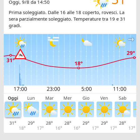
Oggi, 9/8 da 14:50
Prima soleggiato. Dalle 16 alle 18 coperto, rovesci. La
sera parzialmente soleggiato. Temperature tra 19 e 31
gradi.
Oggi
Lun
Mar
Mer
Gio
Ven
Sab
D
31°
29°
28°
28°
29°
29°
28°
2
18°
17°
16°
16°
17°
17°
17°