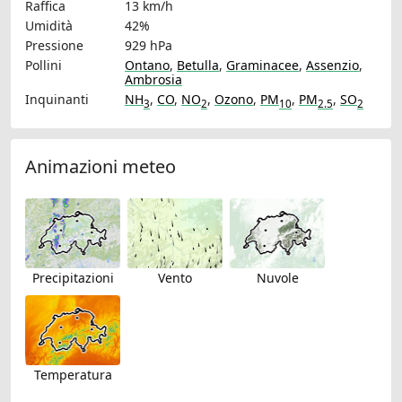
Raffica
13 km/h
Umidità
42%
Pressione
929 hPa
Pollini
Ontano
,
Betulla
,
Graminacee
,
Assenzio
,
Ambrosia
Inquinanti
NH
,
CO
,
NO
,
Ozono
,
PM
,
PM
,
SO
3
2
10
2.5
2
Animazioni meteo
Precipitazioni
Vento
Nuvole
Temperatura