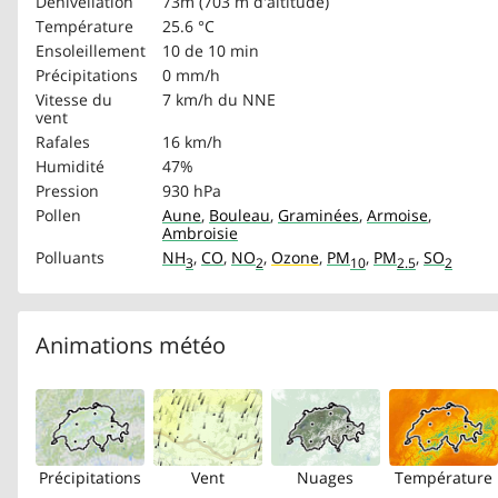
Dénivellation
73m (703 m d'altitude)
Température
25.6 °C
Ensoleillement
10 de 10 min
Précipitations
0 mm/h
Vitesse du
7 km/h
du NNE
vent
Rafales
16 km/h
Humidité
47%
Pression
930 hPa
Pollen
Aune
,
Bouleau
,
Graminées
,
Armoise
,
Ambroisie
Polluants
NH
,
CO
,
NO
,
Ozone
,
PM
,
PM
,
SO
3
2
10
2.5
2
Animations météo
Précipitations
Vent
Nuages
Température