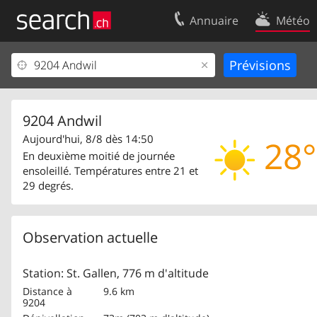
Annuaire
Météo
Votre inscription
Contact
Centre clients
Conditions d’
Mentions Légales
Protection 
9204 Andwil
Aujourd'hui, 8/8 dès 14:50
28°
En deuxième moitié de journée
ensoleillé. Températures entre 21 et
29 degrés.
Observation actuelle
Station: St. Gallen, 776 m d'altitude
Distance à
9.6 km
9204