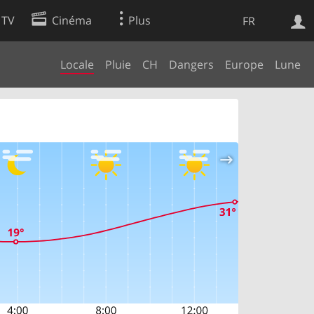
 TV
Cinéma
Plus
FR
Locale
Pluie
CH
Dangers
Europe
Lune
es
Web
Apps