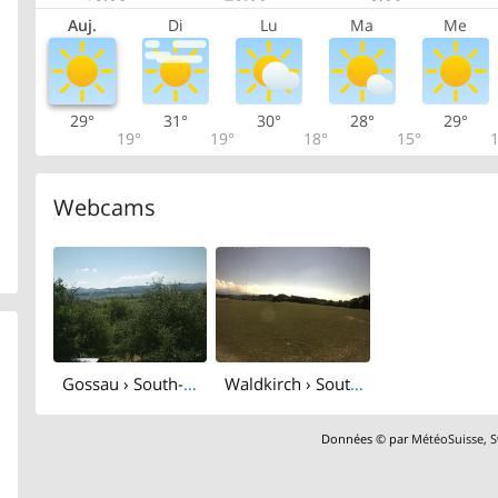
Auj.
Di
Lu
Ma
Me
29°
31°
30°
28°
29°
19°
19°
18°
15°
1
Webcams
Gossau › South-west: Air Ballonteam Stefan Zeberli GmbH
Waldkirch › South: Ebnet 735 - Oberwaldstrasse
Données © par
MétéoSuisse
,
S