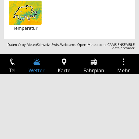
Temperatur
Daten © by
MeteoSchweiz
,
SwissWebcams
,
Open-Meteo.com
,
CAMS ENSEMBLE
data provider
Tel
Wetter
Karte
Fahrplan
Mehr
Anmelden
Dienste
Abfahrtstabelle
Freizeit