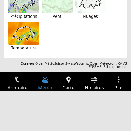
Précipitations
Vent
Nuages
Température
Données © par
MétéoSuisse
,
SwissWebcams
,
Open-Meteo.com
,
CAMS
ENSEMBLE data provider
Annuaire
Météo
Carte
Horaires
Plus
Connexion
Services
Départs