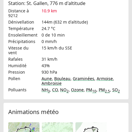
Station: St. Gallen, 776 m d'altitude
Distance à
10.9 km
9212
Dénivellation
144m (632 m d'altitude)
Température
24.7 °C
Ensoleillement
0 de 10 min
Précipitations
0 mm/h
Vitesse du
15 km/h
du SSE
vent
Rafales
31 km/h
Humidité
43%
Pression
930 hPa
Pollen
Aune
,
Bouleau
,
Graminées
,
Armoise
,
Ambroisie
Polluants
NH
,
CO
,
NO
,
Ozone
,
PM
,
PM
,
SO
3
2
10
2.5
2
Animations météo