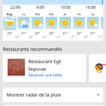
Auj.
Lu
Ma
Me
Je
Ve
Sa
29°
31°
30°
30°
31°
32°
31°
2
19°
18°
16°
15°
17°
18°
17°
Restaurants recommandés
Restaurant Egli
Régionale
Réserver une table
Montrer radar de la pluie