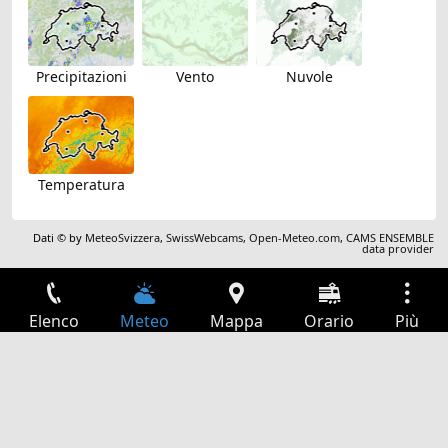
Precipitazioni
Vento
Nuvole
Temperatura
Dati © by
MeteoSvizzera
,
SwissWebcams
,
Open-Meteo.com
,
CAMS ENSEMBLE
data provider
Elenco
Meteo
Mappa
Orario
Più
Accesso
Servizi