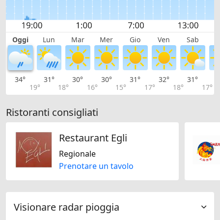
Oggi
Lun
Mar
Mer
Gio
Ven
Sab
D
34°
31°
30°
30°
31°
32°
31°
2
19°
18°
16°
15°
17°
18°
17°
Ristoranti consigliati
Restaurant Egli
Regionale
Prenotare un tavolo
Visionare radar pioggia