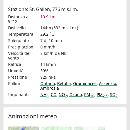
Stazione: St. Gallen, 776 m s.l.m.
Distanza a
10.9 km
9212
Dislivello
144m (632 m s.l.m.)
Temperatura
29.2 °C
Soleggiato
7 di 10 min
Precipitazioni
0 mm/h
Velocità del
8 km/h
da NE
vento
Raffica
14 km/h
Umidità
39%
Pressione
929 hPa
Pollini
Ontano
,
Betulla
,
Graminacee
,
Assenzio
,
Ambrosia
Inquinanti
NH
,
CO
,
NO
,
Ozono
,
PM
,
PM
,
SO
3
2
10
2.5
2
Animazioni meteo