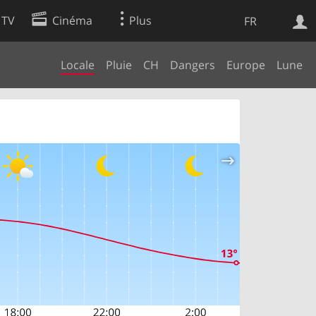
 TV
Cinéma
Plus
FR
Locale
Pluie
CH
Dangers
Europe
Lune
es
Web
Apps