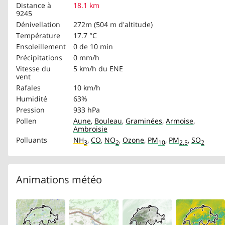
Distance à
18.1 km
9245
Dénivellation
272m (504 m d'altitude)
Température
17.7 °C
Ensoleillement
0 de 10 min
Précipitations
0 mm/h
Vitesse du
5 km/h
du ENE
vent
Rafales
10 km/h
Humidité
63%
Pression
933 hPa
Pollen
Aune
,
Bouleau
,
Graminées
,
Armoise
,
Ambroisie
Polluants
NH
,
CO
,
NO
,
Ozone
,
PM
,
PM
,
SO
3
2
10
2.5
2
Animations météo