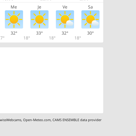
Me
Je
Ve
Sa
32°
33°
32°
30°
7°
18°
18°
18°
wissWebcams
,
Open-Meteo.com
,
CAMS ENSEMBLE data provider