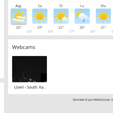
Auj.
Sa
Di
Lu
Ma
26°
29°
32°
30°
31°
13°
14°
17°
16°
1
Webcams
Uzwil › South: Katholische Kirche Uzwil und Umgebung - Kath. Pfarramt Niederuzwil
Données © par
MétéoSuisse
,
S