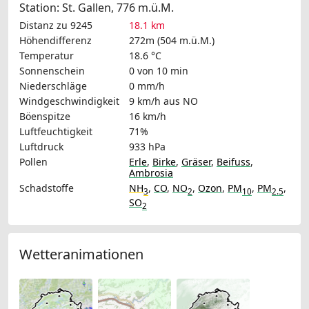
Station: St. Gallen, 776 m.ü.M.
Distanz zu 9245
18.1 km
Höhendifferenz
272m (504 m.ü.M.)
Temperatur
18.6 °C
Sonnenschein
0 von 10 min
Niederschläge
0 mm/h
Windgeschwindigkeit
9 km/h
aus NO
Böenspitze
16 km/h
Luftfeuchtigkeit
71%
Luftdruck
933 hPa
Pollen
Erle
,
Birke
,
Gräser
,
Beifuss
,
Ambrosia
Schadstoffe
NH
,
CO
,
NO
,
Ozon
,
PM
,
PM
,
3
2
10
2.5
SO
2
Wetteranimationen