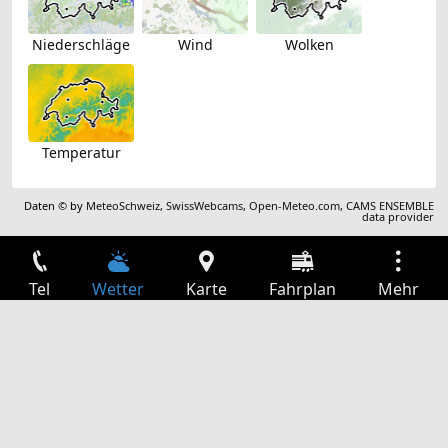
Niederschläge
Wind
Wolken
Temperatur
Daten © by
MeteoSchweiz
,
SwissWebcams
,
Open-Meteo.com
,
CAMS ENSEMBLE
data provider
Tel
Wetter
Karte
Fahrplan
Mehr
Anmelden
Dienste
Abfahrtstabelle