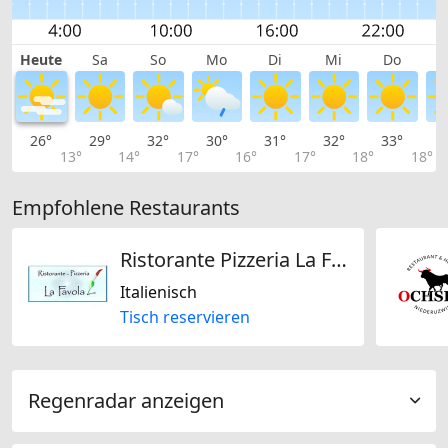
Heute
Sa
So
Mo
Di
Mi
Do
26°
29°
32°
30°
31°
32°
33°
3
13°
14°
17°
16°
17°
18°
18°
Empfohlene Restaurants
Ristorante Pizzeria La Favola zur Luxenburg
Italienisch
Tisch reservieren
Regenradar anzeigen