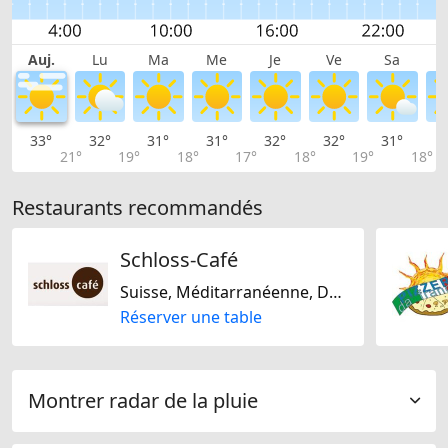
Auj.
Lu
Ma
Me
Je
Ve
Sa
33°
32°
31°
31°
32°
32°
31°
2
21°
19°
18°
17°
18°
19°
18°
Restaurants recommandés
Schloss-Café
Suisse, Méditarranéenne, De saison
Réserver une table
Montrer radar de la pluie