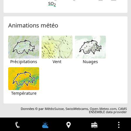
SO
2
Animations météo
Précipitations
Vent
Nuages
Température
Données © par
MétéoSuisse
,
SwissWebcams
,
Open-Meteo.com
,
CAMS
ENSEMBLE data provider