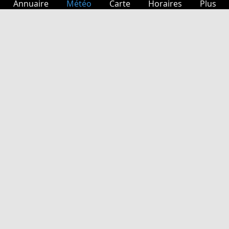
Annuaire
Météo
Carte
Horaires
Plus
Connexion
Services
Départs
Loisir
Guide TV
Cinéma
Recherche Web
App