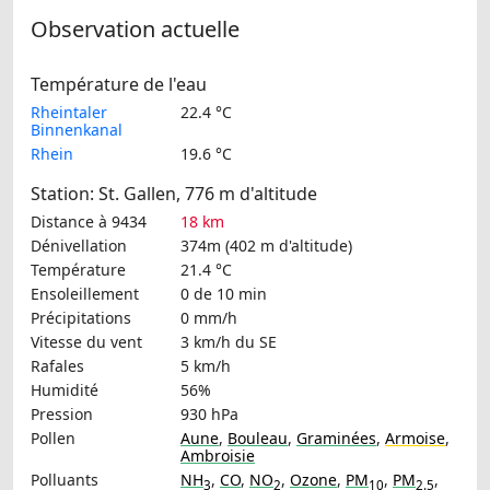
Observation actuelle
Température de l'eau
Rheintaler
22.4 °C
Binnenkanal
Rhein
19.6 °C
Station: St. Gallen, 776 m d'altitude
Distance à 9434
18 km
Dénivellation
374m (402 m d'altitude)
Température
21.4 °C
Ensoleillement
0 de 10 min
Précipitations
0 mm/h
Vitesse du vent
3 km/h
du SE
Rafales
5 km/h
Humidité
56%
Pression
930 hPa
Pollen
Aune
,
Bouleau
,
Graminées
,
Armoise
,
Ambroisie
Polluants
NH
,
CO
,
NO
,
Ozone
,
PM
,
PM
,
3
2
10
2.5