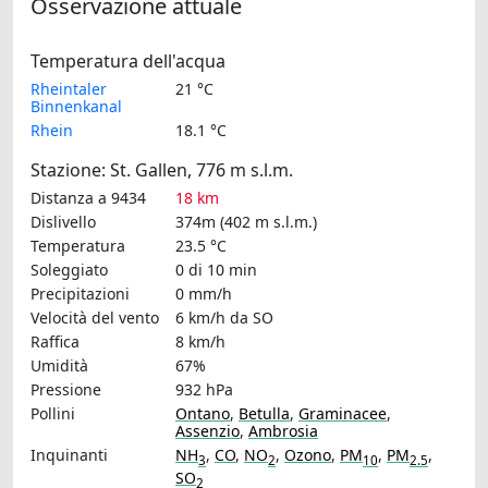
Osservazione attuale
Temperatura dell'acqua
Rheintaler
21 °C
Binnenkanal
Rhein
18.1 °C
Stazione: St. Gallen, 776 m s.l.m.
Distanza a 9434
18 km
Dislivello
374m (402 m s.l.m.)
Temperatura
23.5 °C
Soleggiato
0 di 10 min
Precipitazioni
0 mm/h
Velocità del vento
6 km/h
da SO
Raffica
8 km/h
Umidità
67%
Pressione
932 hPa
Pollini
Ontano
,
Betulla
,
Graminacee
,
Assenzio
,
Ambrosia
Inquinanti
NH
,
CO
,
NO
,
Ozono
,
PM
,
PM
,
3
2
10
2.5
SO
2