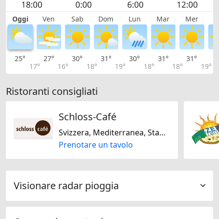
Oggi
Ven
Sab
Dom
Lun
Mar
Mer
G
25°
27°
30°
31°
30°
31°
31°
3
17°
16°
18°
19°
18°
18°
19°
Ristoranti consigliati
Schloss-Café
Svizzera, Mediterranea, Stagionale
Prenotare un tavolo
Visionare radar pioggia