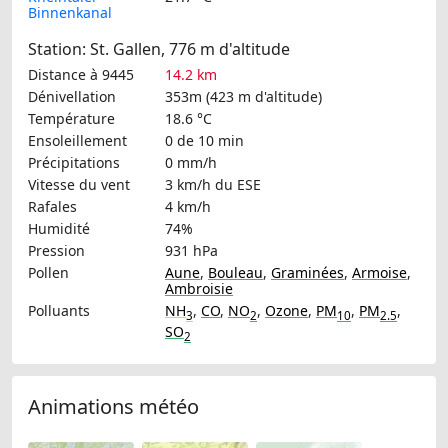
Binnenkanal
Station: St. Gallen, 776 m d'altitude
Distance à 9445
14.2 km
Dénivellation
353m (423 m d'altitude)
Température
18.6 °C
Ensoleillement
0 de 10 min
Précipitations
0 mm/h
Vitesse du vent
3 km/h
du ESE
Rafales
4 km/h
Humidité
74%
Pression
931 hPa
Pollen
Aune
,
Bouleau
,
Graminées
,
Armoise
,
Ambroisie
Polluants
NH
,
CO
,
NO
,
Ozone
,
PM
,
PM
,
3
2
10
2.5
SO
2
Animations météo