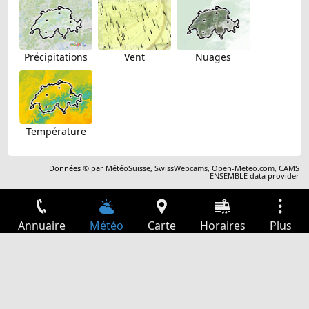
Précipitations
Vent
Nuages
Température
Données © par
MétéoSuisse
,
SwissWebcams
,
Open-Meteo.com
,
CAMS
ENSEMBLE data provider
Annuaire
Météo
Carte
Horaires
Plus
Connexion
Services