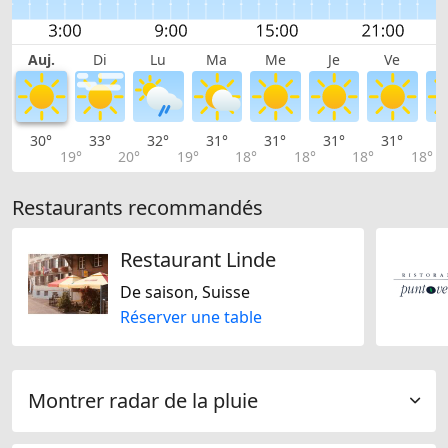
Auj.
Di
Lu
Ma
Me
Je
Ve
30°
33°
32°
31°
31°
31°
31°
3
19°
20°
19°
18°
18°
18°
18°
Restaurants recommandés
Restaurant Linde
De saison, Suisse
Réserver une table
Montrer radar de la pluie