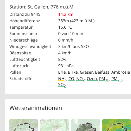
Station: St. Gallen, 776 m.ü.M.
Distanz zu 9445
14.2 km
Höhendifferenz
353m (423 m.ü.M.)
Temperatur
15.6 °C
Sonnenschein
0 von 10 min
Niederschläge
0 mm/h
Windgeschwindigkeit
3 km/h
aus SSO
Böenspitze
4 km/h
Luftfeuchtigkeit
82%
Luftdruck
931 hPa
Pollen
Erle
,
Birke
,
Gräser
,
Beifuss
,
Ambrosia
Schadstoffe
NH
,
CO
,
NO
,
Ozon
,
PM
,
PM
,
3
2
10
2.5
SO
2
Wetteranimationen