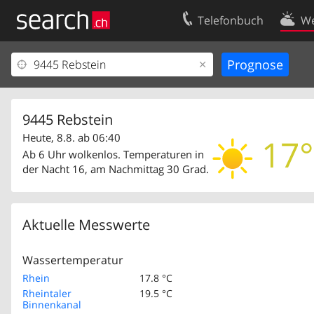
Telefonbuch
We
Ihr Eintrag
Kontakt
Kundencenter Geschäftskunden
Nutzungsbed
Impressum
Datenschutze
9445 Rebstein
Heute, 8.8. ab 06:40
17°
Ab 6 Uhr wolkenlos. Temperaturen in
der Nacht 16, am Nachmittag 30 Grad.
Aktuelle Messwerte
Wassertemperatur
Rhein
17.8 °C
Rheintaler
19.5 °C
Binnenkanal