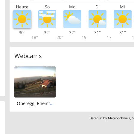
Heute
So
Mo
Di
Mi
30°
32°
32°
31°
31°
18°
20°
19°
17°
1
Webcams
Oberegg: Rheintal-Alpstein
Daten © by
MeteoSchweiz
,
S