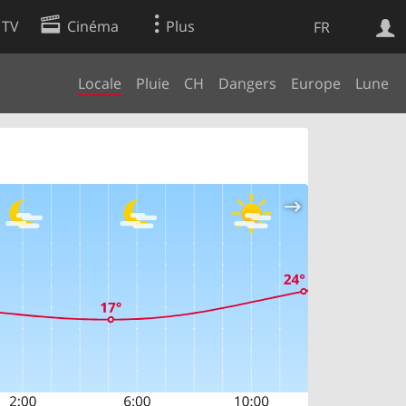
 TV
Cinéma
Plus
FR
Locale
Pluie
CH
Dangers
Europe
Lune
es
Web
Apps