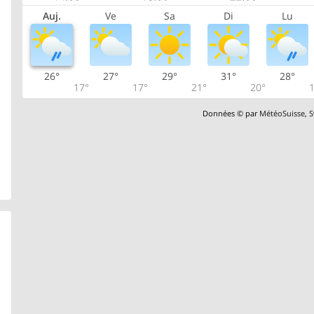
Auj.
Ve
Sa
Di
Lu
26°
27°
29°
31°
28°
17°
17°
21°
20°
1
Données © par
MétéoSuisse
,
S