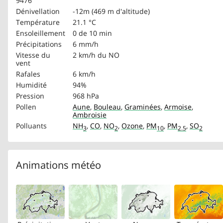
9476
Dénivellation
-12m (469 m d'altitude)
Température
21.1 °C
Ensoleillement
0 de 10 min
Précipitations
6 mm/h
Vitesse du
2 km/h
du NO
vent
Rafales
6 km/h
Humidité
94%
Pression
968 hPa
Pollen
Aune
,
Bouleau
,
Graminées
,
Armoise
,
Ambroisie
Polluants
NH
,
CO
,
NO
,
Ozone
,
PM
,
PM
,
SO
3
2
10
2.5
2
Animations météo