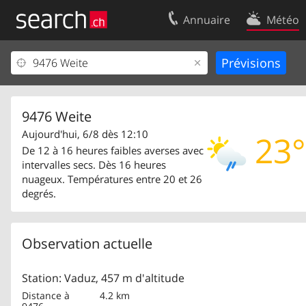
Annuaire
Météo
Votre inscription
Contact
Centre clients
Conditions d’
Mentions Légales
Protection 
9476 Weite
Aujourd'hui, 6/8 dès 12:10
23°
De 12 à 16 heures faibles averses avec
intervalles secs. Dès 16 heures
nuageux. Températures entre 20 et 26
degrés.
Observation actuelle
Station: Vaduz, 457 m d'altitude
Distance à
4.2 km