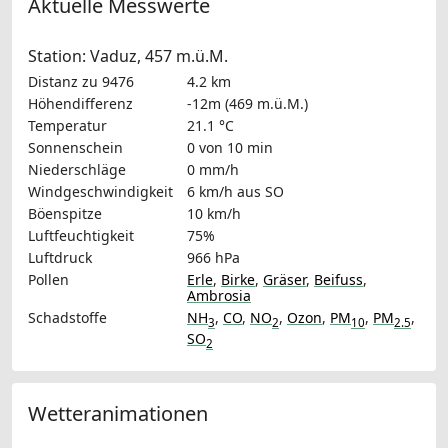
Aktuelle Messwerte
Station: Vaduz, 457 m.ü.M.
Distanz zu 9476
4.2 km
Höhendifferenz
-12m (469 m.ü.M.)
Temperatur
21.1 °C
Sonnenschein
0 von 10 min
Niederschläge
0 mm/h
Windgeschwindigkeit
6 km/h
aus SO
Böenspitze
10 km/h
Luftfeuchtigkeit
75%
Luftdruck
966 hPa
Pollen
Erle
,
Birke
,
Gräser
,
Beifuss
,
Ambrosia
Schadstoffe
NH
,
CO
,
NO
,
Ozon
,
PM
,
PM
,
3
2
10
2.5
SO
2
Wetteranimationen