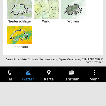
Niederschläge
Wind
Wolken
Temperatur
Daten © by
MeteoSchweiz
,
SwissWebcams
,
Open-Meteo.com
,
CAMS ENSEMBLE
data provider
Tel
Wetter
Karte
Fahrplan
Mehr
Anmelden
Dienste