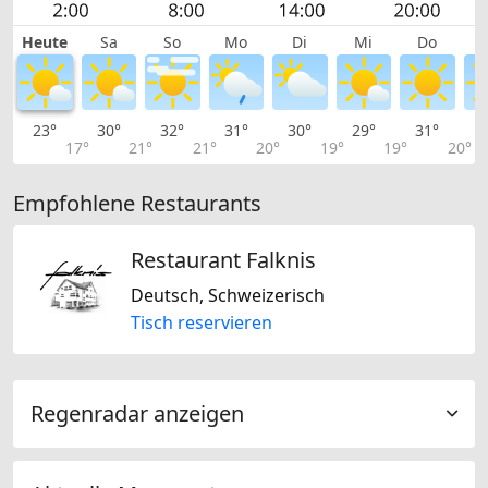
Heute
Sa
So
Mo
Di
Mi
Do
23°
30°
32°
31°
30°
29°
31°
3
17°
21°
21°
20°
19°
19°
20°
Empfohlene Restaurants
Restaurant Falknis
Deutsch, Schweizerisch
Tisch reservieren
Regenradar anzeigen