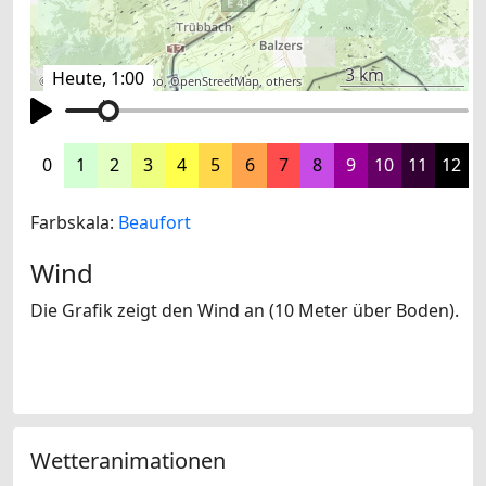
3 km
Heute, 1:00
©
search.ch
,
swisstopo
,
OpenStreetMap
,
others
0
1
2
3
4
5
6
7
8
9
10
11
12
Farbskala:
Beaufort
Wind
Die Grafik zeigt den Wind an (10 Meter über Boden).
Wetteranimationen