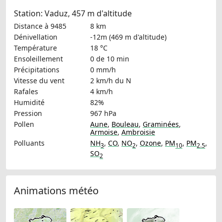
Station: Vaduz, 457 m d'altitude
Distance à 9485
8 km
Dénivellation
-12m (469 m d'altitude)
Température
18 °C
Ensoleillement
0 de 10 min
Précipitations
0 mm/h
Vitesse du vent
2 km/h
du N
Rafales
4 km/h
Humidité
82%
Pression
967 hPa
Pollen
Aune
,
Bouleau
,
Graminées
,
Armoise
,
Ambroisie
Polluants
NH
,
CO
,
NO
,
Ozone
,
PM
,
PM
,
3
2
10
2.5
SO
2
Animations météo