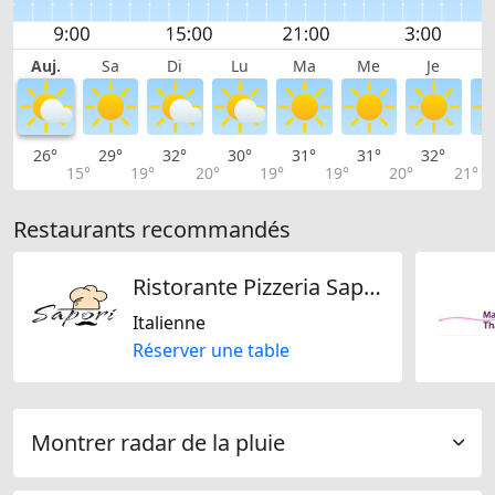
Auj.
Sa
Di
Lu
Ma
Me
Je
26°
29°
32°
30°
31°
31°
32°
3
15°
19°
20°
19°
19°
20°
21°
Restaurants recommandés
Ristorante Pizzeria Sapori
Italienne
Réserver une table
Montrer radar de la pluie