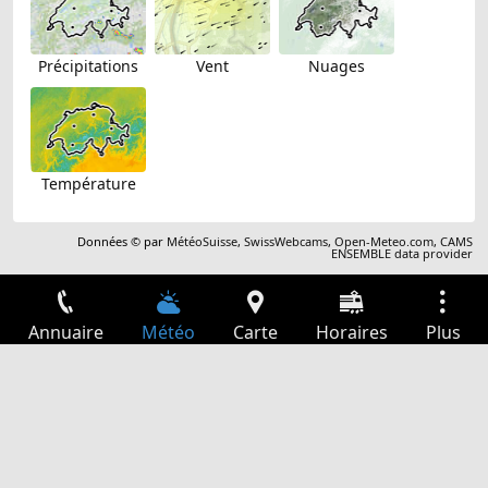
Précipitations
Vent
Nuages
Température
Données © par
MétéoSuisse
,
SwissWebcams
,
Open-Meteo.com
,
CAMS
ENSEMBLE data provider
Annuaire
Météo
Carte
Horaires
Plus
Connexion
Services